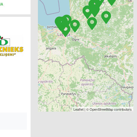
NA
Leaflet
| ©
OpenStreetMap
contributors