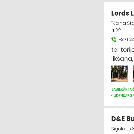
Lords 
"Kalna St
4122
+371 2
teritori
likšana
LABIEKĀRTO
ŪDENSAPGĀ
D&E Bu
Siguldas 3