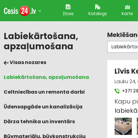
Ziņas
Katalogs
Karte
Labiekārtošana,
Meklēšana
apzaļumošana
Visas nozares
Līvis K
Labiekārtošana, apzaļumošana
Lauku 24, 
+371 2
Celtniecības un remonta darbi
Kapu pi
Ūdensapgāde un kanalizācija
labiek
Dārza tehnika un inventārs
Būvmateriālu, būvkonstrukciju