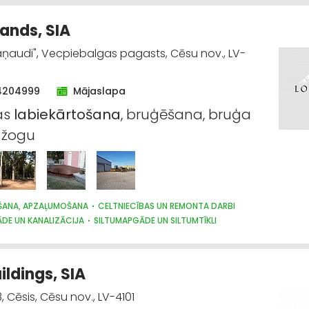
Lands, SIA
aņaudi", Vecpiebalgas pagasts, Cēsu nov., LV-
4204999
Mājaslapa
jas
labiekārtošana
, bruģēšana, bruģa
, žogu
ŠANA, APZAĻUMOŠANA
CELTNIECĪBAS UN REMONTA DARBI
DE UN KANALIZĀCIJA
SILTUMAPGĀDE UN SILTUMTĪKLI
ildings, SIA
, Cēsis, Cēsu nov., LV-4101