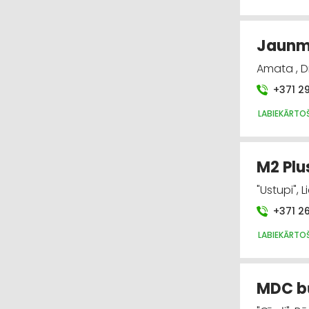
Jaunmā
Amata , D
+371 2
LABIEKĀRTO
M2 Plu
"Ustupi", 
+371 2
LABIEKĀRTO
MDC bū