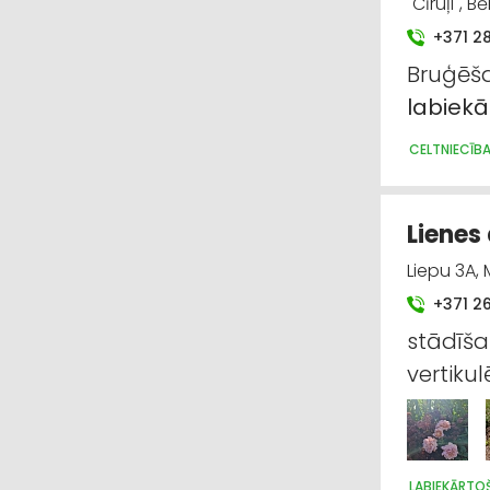
"Cīruļi", 
+371 2
Bruģēša
labiek
CELTNIECĪB
Lienes 
Liepu 3A, 
+371 2
stādīšan
vertiku
LABIEKĀRTO