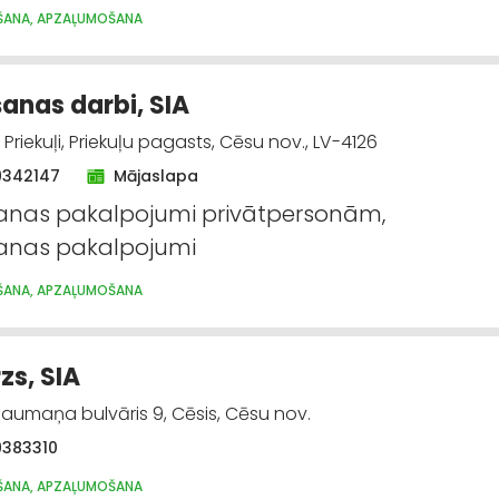
ŠANA, APZAĻUMOŠANA
anas darbi, SIA
Priekuļi, Priekuļu pagasts, Cēsu nov., LV-4126
9342147
Mājaslapa
anas pakalpojumi privātpersonām,
anas pakalpojumi
ŠANA, APZAĻUMOŠANA
rzs, SIA
laumaņa bulvāris 9, Cēsis, Cēsu nov.
9383310
ŠANA, APZAĻUMOŠANA