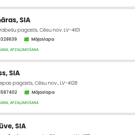
ras, SIA
rabešu pagasts, Cēsu nov. LV-4101
9328639
Mājaslapa
ŠANA, APZAĻUMOŠANA
ss, SIA
Liepas pagasts, Cēsu nov., LV-4128
6587402
Mājaslapa
ŠANA, APZAĻUMOŠANA
ve, SIA