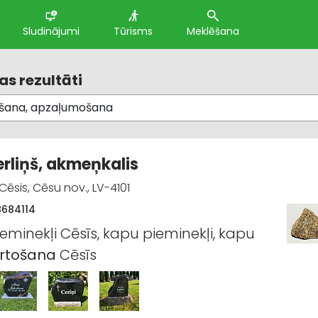
Sludinājumi
Tūrisms
Meklēšana
s rezultāti
erliņš, akmeņkalis
Cēsis, Cēsu nov., LV-4101
8684114
eminekļi Cēsīs, kapu pieminekļi, kapu
ārtošana
Cēsīs