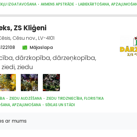
NEKĻU IZGATAVOŠANA
AKMENS APSTRĀDE
LABIEKĀRTOŠANA, APZAĻUMOŠA
ks, ZS Kliģeni
Cēsis, Cēsu nov., LV-4101
4122108
Mājaslapa
cība, dārzkopība, dārzeņkopība,
 ziedi, ziedu
ĪBA
ZIEDU AUDZĒŠANA
ZIEDU TIRDZNIECĪBA, FLORISTIKA
OŠANA, APZAĻUMOŠANA
SĒKLAS UN STĀDI
ies ar mums