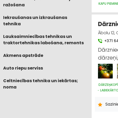
KAPU PIEMI
ražošana
Iekraušanas un izkraušanas
Dārznie
tehnika
Ābolu 12, 
Lauksaimniecības tehnikas un
+371 6
traktortehnikas labošana, remonts
Dārznie
Akmens apstrāde
dārzeņi,
Auto riepu serviss
Celtniecības tehnika un iekārtas;
DĀRZEŅKOP
noma
LABIEKĀRT
Sazin