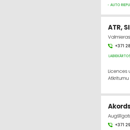
AUTO RIEPU
LABIEKĀRT
ATR, S
Valmieras
+371 2
LABIEKĀRTO
Licences 
Atkritumu
Akords
Augšlīgatn
+371 2