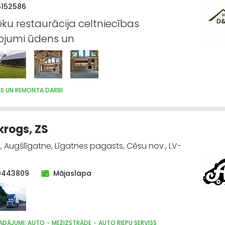
6152586
ēku restaurācija celtniecības
ojumi ūdens un
AS UN REMONTA DARBI
krogs, ZS
3, Augšlīgatne, Līgatnes pagasts, Cēsu nov., LV-
9443809
Mājaslapa
ADĀJUMI: AUTO
MEŽIZSTRĀDE
AUTO RIEPU SERVISS