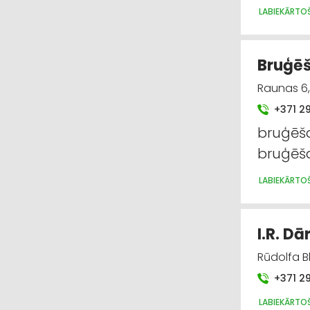
LABIEKĀRTO
Bruģēš
Raunas 6, 
+371 2
bruģēš
bruģēš
LABIEKĀRTO
I.R. Dā
Rūdolfa B
+371 2
LABIEKĀRTO