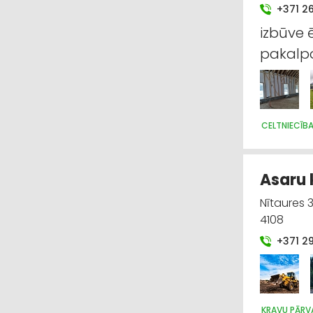
+371 2
izbūve 
pakalp
CELTNIECĪB
Asaru 
Nītaures 
4108
+371 2
KRAVU PĀRV