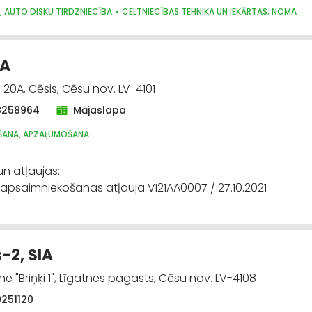
, AUTO DISKU TIRDZNIECĪBA
CELTNIECĪBAS TEHNIKA UN IEKĀRTAS; NOMA
OŠANA, APZAĻUMOŠANA
AUTO EVAKUĀCIJA, TEHNISKĀ PALĪDZĪBA UZ CEĻA
IA
 20A, Cēsis, Cēsu nov. LV-4101
8258964
Mājaslapa
ŠANA, APZAĻUMOŠANA
un atļaujas:
 apsaimniekošanas atļauja VI21AA0007 / 27.10.2021
-2, SIA
e "Briņķi 1", Līgatnes pagasts, Cēsu nov. LV-4108
9251120