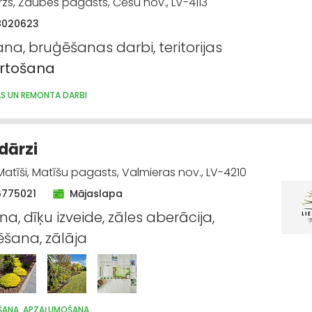
Bērzs, Zaubes pagasts, Cēsu nov., LV-4113
8020623
na, bruģēšanas darbi, teritorijas
ārtošana
AS UN REMONTA DARBI
dārzi
Matīši, Matīšu pagasts, Valmieras nov., LV-4210
6775021
Mājaslapa
a, dīķu izveide, zāles aberācija,
lēšana, zālāja
ŠANA, APZAĻUMOŠANA