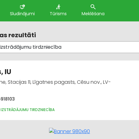
Sludinājumi
Tūrisms
Meklēšana
s rezultāti
, IU
e, Stacijas 11, Līgatnes pagasts, Cēsu nov., LV-
5918103
 IZSTRĀDĀJUMU TIRDZNIECĪBA