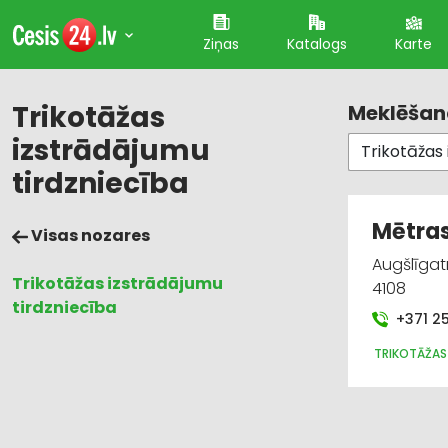
Ziņas
Katalogs
Karte
Trikotāžas
Meklēšana
izstrādājumu
tirdzniecība
Mētras
Visas nozares
Augšlīgatn
Trikotāžas izstrādājumu
4108
tirdzniecība
+371 2
TRIKOTĀŽAS