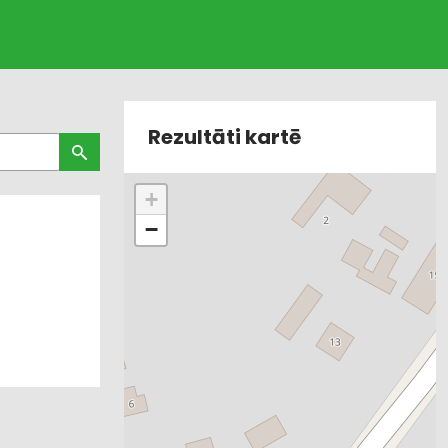
Rezultāti kartē
+
−