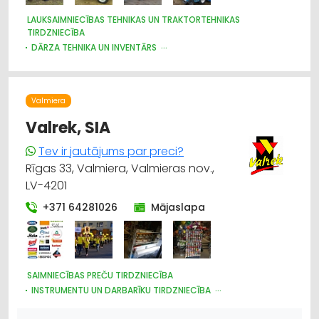
LAUKSAIMNIECĪBAS TEHNIKAS UN TRAKTORTEHNIKAS
TIRDZNIECĪBA
DĀRZA TEHNIKA UN INVENTĀRS
LAUKSAIMNIECĪBAS TEHNIKAS UN TRAKTORTEHNIKAS
LABOŠANA, REMONTS
LAUKSAIMNIECĪBAS TEHNIKAS UN TRAKTORTEHNIKAS REZERVES
DAĻAS
Valmiera
Valrek, SIA
Tev ir jautājums par preci?
Rīgas 33, Valmiera, Valmieras nov.,
LV-4201
+371 64281026
Mājaslapa
SAIMNIECĪBAS PREČU TIRDZNIECĪBA
INSTRUMENTU UN DARBARĪKU TIRDZNIECĪBA
PLASTMASAS IZSTRĀDĀJUMI
DARBA AIZSARDZĪBAS LĪDZEKĻI, FORMASTĒRPI, DARBA APĢĒRBI