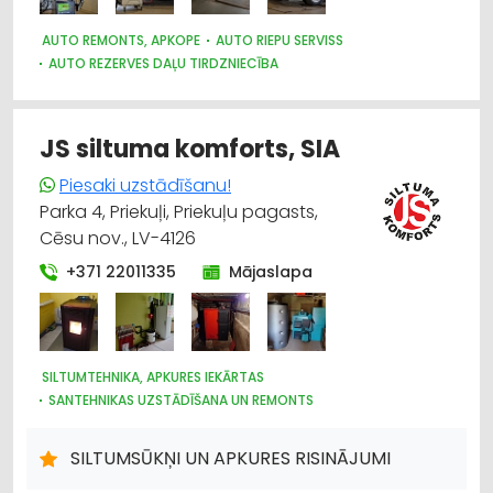
AUTO REMONTS, APKOPE
AUTO RIEPU SERVISS
AUTO REZERVES DAĻU TIRDZNIECĪBA
AUTO KONDICIONĒŠANAS SISTĒMAS, AUTOREFRIŽERATORI
AUTO RIEPU, AUTO DISKU TIRDZNIECĪBA
DZINĒJI, MOTORI, TO REMONTS
MOTORU EĻĻAS, SMĒRVIELAS
JS siltuma komforts, SIA
AUTO ĶĪMIJA, AUTO KRĀSAS
Piesaki uzstādīšanu!
Parka 4, Priekuļi, Priekuļu pagasts,
Cēsu nov., LV-4126
+371 22011335
Mājaslapa
SILTUMTEHNIKA, APKURES IEKĀRTAS
SANTEHNIKAS UZSTĀDĪŠANA UN REMONTS
SANTEHNIKAS TIRDZNIECĪBA
SILTUMSŪKŅI UN APKURES RISINĀJUMI