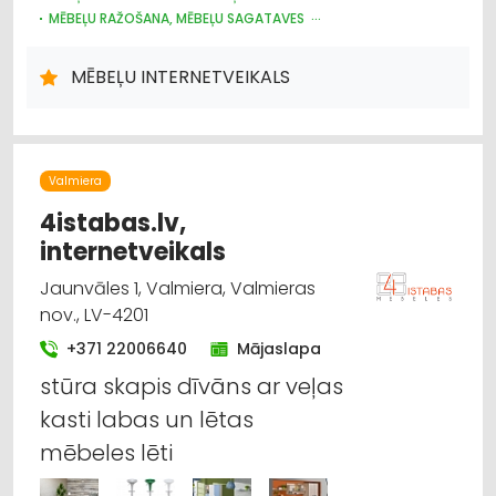
MĒBEĻU RAŽOŠANA, MĒBEĻU SAGATAVES
DIZAINS UN INTERJERS; PRIEKŠMETI UN PAKALPOJUMI
MĒBEĻU INTERNETVEIKALS
Valmiera
4istabas.lv,
internetveikals
Jaunvāles 1, Valmiera, Valmieras
nov., LV-4201
+371 22006640
Mājaslapa
stūra skapis dīvāns ar veļas
kasti labas un lētas
mēbeles lēti