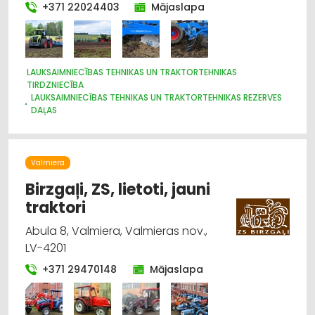
+371 22024403
Mājaslapa
LAUKSAIMNIECĪBAS TEHNIKAS UN TRAKTORTEHNIKAS
TIRDZNIECĪBA
LAUKSAIMNIECĪBAS TEHNIKAS UN TRAKTORTEHNIKAS REZERVES
DAĻAS
LAUKSAIMNIECĪBAS TEHNIKAS UN TRAKTORTEHNIKAS
LABOŠANA, REMONTS
CELTNIECĪBAS TEHNIKA UN IEKĀRTAS; TIRDZNIECĪBA, SERVISS
Valmiera
IEKRAUŠANAS UN IZKRAUŠANAS TEHNIKA
MEŽKOPĪBAS UN MEŽIZSTRĀDES TEHNIKA
Birzgaļi, ZS, lietoti, jauni
traktori
Abula 8, Valmiera, Valmieras nov.,
LV-4201
+371 29470148
Mājaslapa