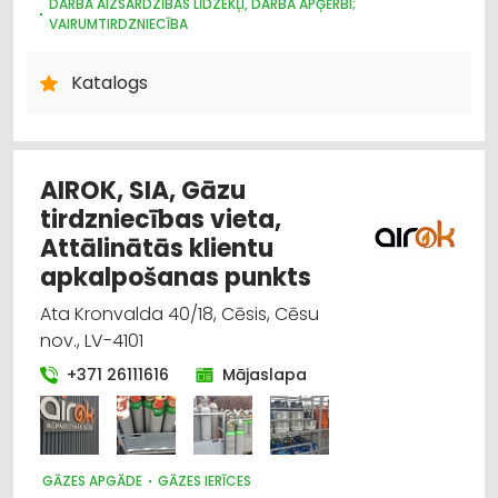
DARBA AIZSARDZĪBAS LĪDZEKĻI, DARBA APĢĒRBI;
VAIRUMTIRDZNIECĪBA
DARBA AIZSARDZĪBAS LĪDZEKĻI, FORMASTĒRPI, DARBA APĢĒRBI
UN APAVI; TIRDZNIECĪBA
Katalogs
DARBA AIZSARDZĪBAS KONSULTĀCIJAS, DARBA DROŠĪBA
UGUNSDZĒSĪBAS UN UGUNSAIZSARDZĪBAS LĪDZEKĻI
AIROK, SIA, Gāzu
tirdzniecības vieta,
Attālinātās klientu
apkalpošanas punkts
Ata Kronvalda 40/18, Cēsis, Cēsu
nov., LV-4101
+371 26111616
Mājaslapa
GĀZES APGĀDE
GĀZES IERĪCES