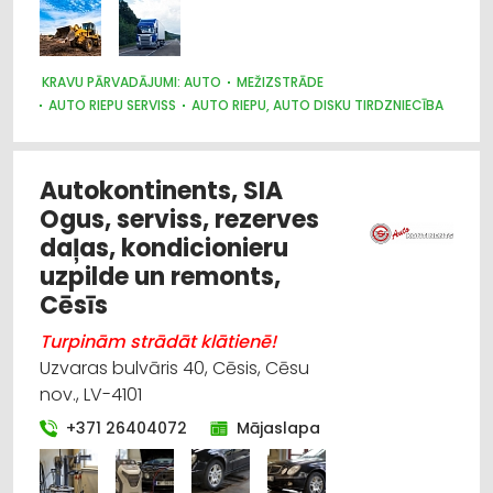
KRAVU PĀRVADĀJUMI: AUTO
MEŽIZSTRĀDE
AUTO RIEPU SERVISS
AUTO RIEPU, AUTO DISKU TIRDZNIECĪBA
CELTNIECĪBAS TEHNIKA UN IEKĀRTAS; NOMA
LABIEKĀRTOŠANA, APZAĻUMOŠANA
AUTO EVAKUĀCIJA, TEHNISKĀ PALĪDZĪBA UZ CEĻA
Autokontinents, SIA
Ogus, serviss, rezerves
daļas, kondicionieru
uzpilde un remonts,
Cēsīs
Turpinām strādāt klātienē!
Uzvaras bulvāris 40, Cēsis, Cēsu
nov., LV-4101
+371 26404072
Mājaslapa