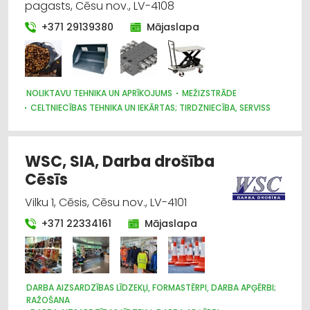
pagasts, Cēsu nov., LV-4108
RAŽOŠANA
DARBA AIZSARDZĪBAS LĪDZEKĻI, FORMASTĒRPI, DARBA APĢĒRBI
+371 29139380
Mājaslapa
UN APAVI; TIRDZNIECĪBA
MAZGĀŠANAS LĪDZEKĻI
ĶĪMISKĀS PRECES
NOLIKTAVU TEHNIKA UN APRĪKOJUMS
MEŽIZSTRĀDE
CELTNIECĪBAS TEHNIKA UN IEKĀRTAS; TIRDZNIECĪBA, SERVISS
LAUKSAIMNIECĪBAS TEHNIKAS UN TRAKTORTEHNIKAS REZERVES
DAĻAS
LAUKSAIMNIECĪBAS TEHNIKAS UN TRAKTORTEHNIKAS
WSC, SIA, Darba drošība
TIRDZNIECĪBA
Cēsīs
Vilku 1, Cēsis, Cēsu nov., LV-4101
+371 22334161
Mājaslapa
DARBA AIZSARDZĪBAS LĪDZEKĻI, FORMASTĒRPI, DARBA APĢĒRBI;
RAŽOŠANA