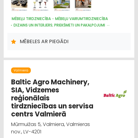
MĒBEĻU TIRDZNIECĪBA
MĒBEĻU VAIRUMTIRDZNIECĪBA
DIZAINS UN INTERJERS; PRIEKŠMETI UN PAKALPOJUMI
INTERNETVEIKALI, E-KOMERCIJA
MĒBELES AR PIEGĀDI
Valmiera
Baltic Agro Machinery,
SIA, Vidzemes
reģionālais
tirdzniecības un servisa
centrs Valmierā
Mūrmuižas 5, Valmiera, Valmieras
nov., LV-4201