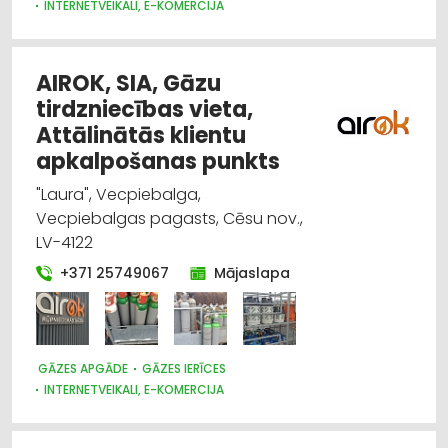
INTERNETVEIKALI, E-KOMERCIJA
DARBA AIZSARDZĪBAS LĪDZEKĻI, FORMASTĒRPI, DARBA APĢĒRBI
UN APAVI; TIRDZNIECĪBA
METĀLAPSTRĀDES IEKĀRTAS UN INSTRUMENTI
AIROK, SIA, Gāzu
tirdzniecības vieta,
Attālinātās klientu
apkalpošanas punkts
"Laura", Vecpiebalga,
Vecpiebalgas pagasts, Cēsu nov.,
LV-4122
+371 25749067
Mājaslapa
GĀZES APGĀDE
GĀZES IERĪCES
INTERNETVEIKALI, E-KOMERCIJA
DARBA AIZSARDZĪBAS LĪDZEKĻI, FORMASTĒRPI, DARBA APĢĒRBI
UN APAVI; TIRDZNIECĪBA