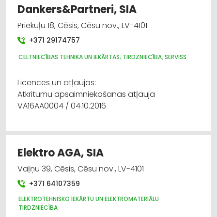
Dankers&Partneri, SIA
Priekuļu 18, Cēsis, Cēsu nov., LV-4101
+371 29174757
CELTNIECĪBAS TEHNIKA UN IEKĀRTAS; TIRDZNIECĪBA, SERVISS
Licences un atļaujas:
Atkritumu apsaimniekošanas atļauja
VA16AA0004 / 04.10.2016
Elektro AGA, SIA
Vaļņu 39, Cēsis, Cēsu nov., LV-4101
+371 64107359
ELEKTROTEHNISKO IEKĀRTU UN ELEKTROMATERIĀLU
TIRDZNIECĪBA