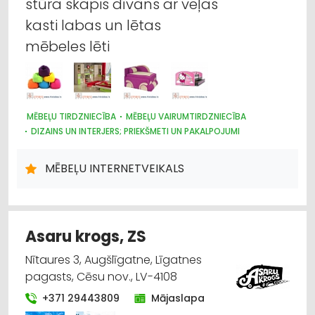
stūra skapis dīvāns ar veļas
Internetveikali, e-komercija
kasti labas un lētas
mēbeles lēti
Dārza tehnika un inventārs
Lauksaimniecības tehnikas un traktortehnikas
rezerves daļas
MĒBEĻU TIRDZNIECĪBA
MĒBEĻU VAIRUMTIRDZNIECĪBA
DIZAINS UN INTERJERS; PRIEKŠMETI UN PAKALPOJUMI
Būvmateriālu, būvkonstrukciju tirdzniecība
MĒBEĻU INTERNETVEIKALS
Lauksaimniecības tehnikas un traktortehnikas
labošana, remonts
Asaru krogs, ZS
Nītaures 3, Augšlīgatne, Līgatnes
pagasts, Cēsu nov., LV-4108
+371 29443809
Mājaslapa