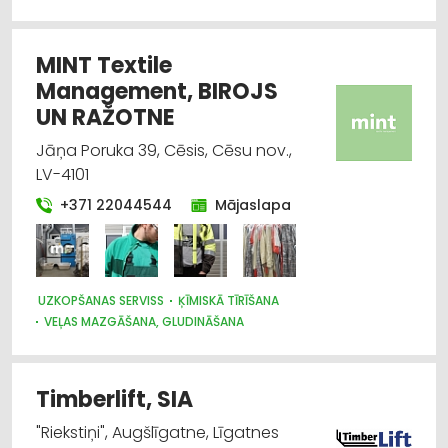
MINT Textile
Management, BIROJS
UN RAŽOTNE
Jāņa Poruka 39, Cēsis, Cēsu nov.,
LV-4101
+371 22044544
Mājaslapa
UZKOPŠANAS SERVISS
ĶĪMISKĀ TĪRĪŠANA
VEĻAS MAZGĀŠANA, GLUDINĀŠANA
UZKOPŠANAS LĪDZEKĻI UN TEHNIKA, PROFESIONĀLĀ
SAIMNIECĪBAS PREČU TIRDZNIECĪBA
TEKSTILIZSTRĀDĀJUMU TIRDZNIECĪBA
Timberlift, SIA
DARBA AIZSARDZĪBAS LĪDZEKĻI, DARBA APĢĒRBI;
VAIRUMTIRDZNIECĪBA
"Riekstiņi", Augšlīgatne, Līgatnes
DARBA AIZSARDZĪBAS LĪDZEKĻI, FORMASTĒRPI, DARBA APĢĒRBI;