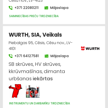
Cēsu nov., LV-4123
+371 22080211
Mājaslapa
SAIMNIECĪBAS PREČU TIRDZNIECĪBA
WURTH, SIA, Veikals
Piebalgas 95, Cēsis, Cēsu nov., LV-
4101
+371 64127581
Mājaslapa
SB skrūves, HV skrūves,
kkrūvmašīnas, dimanta
urbšanas
iekārtas
INSTRUMENTU UN DARBARĪKU TIRDZNIECĪBA