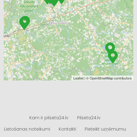
Leaflet
| ©
OpenStreetMap
contributors
Kam ir pilseta24.lv
Pilseta24.lv
Lietošanas noteikumi
Kontakti
Pieteikt uzņēmumu