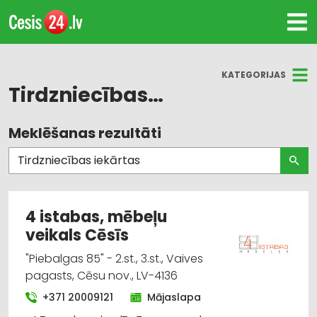
KATEGORIJAS
Tirdzniecības iekārtas
Meklēšanas rezultāti
Visas nozares
Mēbeļu tirdzniecība
Instrumentu un darbarīku tirdzniecība
4 istabas, mēbeļu
veikals Cēsīs
Iekraušanas un izkraušanas tehnika
"Piebalgas 85" - 2.st., 3.st., Vaives
Dizains un interjers; priekšmeti un pakalpojumi
pagasts, Cēsu nov., LV-4136
+371 20009121
Mājaslapa
Celtniecības un remonta darbi