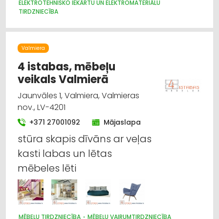
ELEKTROTEHNISKO IEKĀRTU UN ELEKTROMATERIĀLU
TIRDZNIECĪBA
Valmiera
4 istabas, mēbeļu
veikals Valmierā
Jaunvāles 1, Valmiera, Valmieras
nov., LV-4201
+371 27001092
Mājaslapa
stūra skapis dīvāns ar veļas
kasti labas un lētas
mēbeles lēti
MĒBEĻU TIRDZNIECĪBA
MĒBEĻU VAIRUMTIRDZNIECĪBA