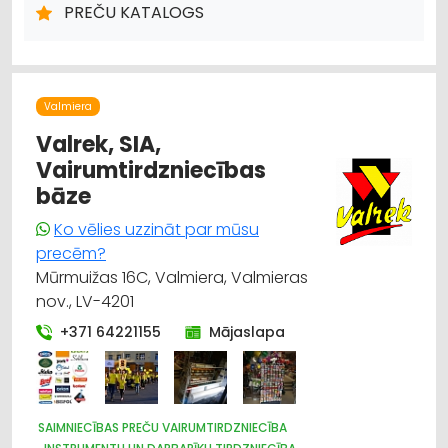
PREČU KATALOGS
UN APAVI; TIRDZNIECĪBA
TRAUKI
HIGIĒNAS PRECES
IEPAKOJUMS, IESAIŅOŠANA
DĀRZA TEHNIKA UN INVENTĀRS
SĒKLAS UN STĀDI
Valmiera
Valrek, SIA,
Vairumtirdzniecības
bāze
Ko vēlies uzzināt par mūsu
precēm?
Mūrmuižas 16C, Valmiera, Valmieras
nov., LV-4201
+371 64221155
Mājaslapa
SAIMNIECĪBAS PREČU VAIRUMTIRDZNIECĪBA