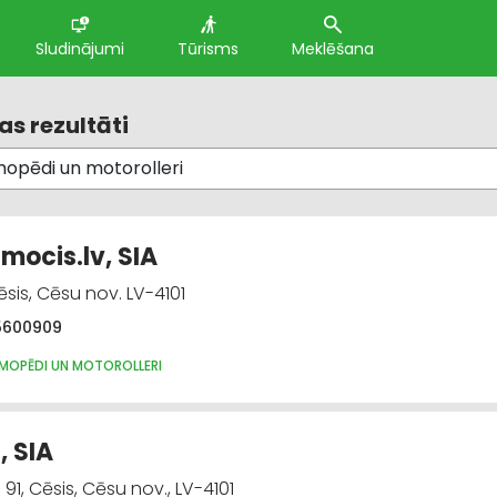
Sludinājumi
Tūrisms
Meklēšana
s rezultāti
mocis.lv, SIA
ēsis, Cēsu nov. LV-4101
5600909
 MOPĒDI UN MOTOROLLERI
, SIA
91, Cēsis, Cēsu nov., LV-4101