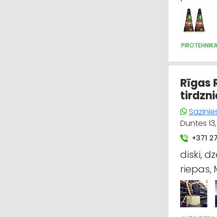
PIROTEHNIK
Rīgas 
tirdzn
Sazinie
Duntes 13,
+371 2
diski, dz
riepas,