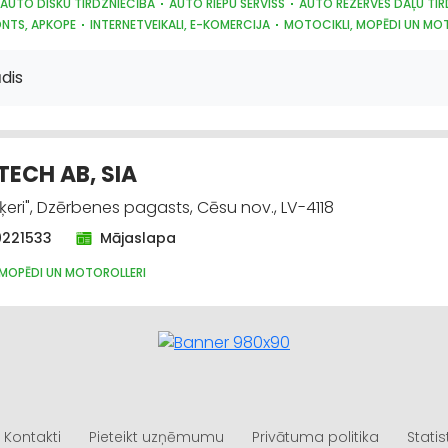
 AUTO DISKU TIRDZNIECĪBA
AUTO RIEPU SERVISS
AUTO REZERVES DAĻU TIR
NTS, APKOPE
INTERNETVEIKALI, E-KOMERCIJA
MOTOCIKLI, MOPĒDI UN MO
dis
ECH AB, SIA
ķeri", Dzērbenes pagasts, Cēsu nov., LV-4118
0221533
Mājaslapa
 MOPĒDI UN MOTOROLLERI
Kontakti
Pieteikt uzņēmumu
Privātuma politika
Statis