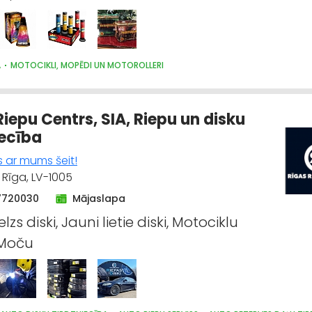
A
MOTOCIKLI, MOPĒDI UN MOTOROLLERI
Riepu Centrs, SIA, Riepu un disku
iecība
s ar mums šeit!
 Rīga, LV-1005
7720030
Mājaslapa
elzs diski, Jauni lietie diski, Motociklu
 Moču