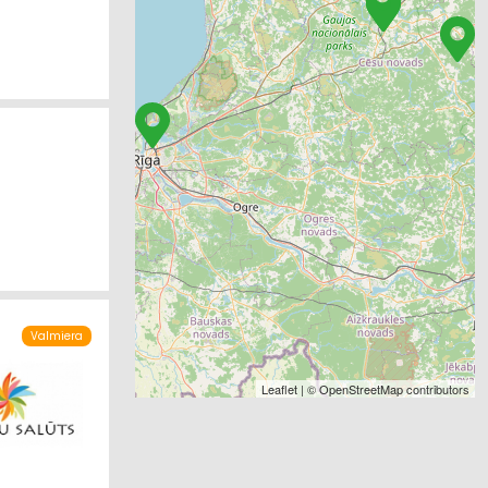
Valmiera
Leaflet
| ©
OpenStreetMap
contributors