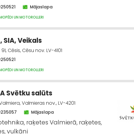
9250521
Mājaslapa
 MOPĒDI UN MOTOROLLERI
, SIA, Veikals
91, Cēsis, Cēsu nov. LV-4101
9250521
 MOPĒDI UN MOTOROLLERI
SIA Svētku salūts
 Valmiera, Valmieras nov., LV-4201
9235057
Mājaslapa
otehnika, raķetes Valmierā, raķetes,
s, vulkāni