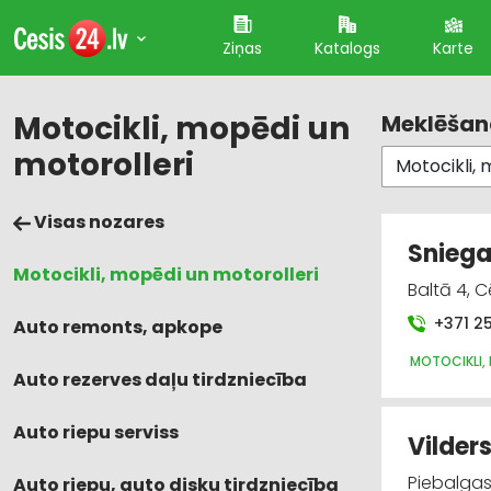
Ziņas
Katalogs
Karte
Motocikli, mopēdi un
Meklēšana
motorolleri
Visas nozares
Sniega
Motocikli, mopēdi un motorolleri
Baltā 4, C
+371 2
Auto remonts, apkope
MOTOCIKLI,
Auto rezerves daļu tirdzniecība
Auto riepu serviss
Vilders
Piebalgas 
Auto riepu, auto disku tirdzniecība