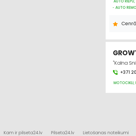
AUTO RIEPU,
AUTO REMO
Cenrā
GROWT
"Kalna Sni
+371 2
MOTOCIKLI,
Kam ir pilseta24.lv
Pilseta24.lv
Lietošanas noteikumi