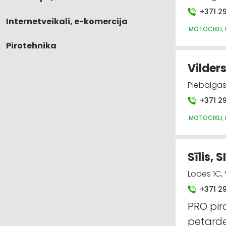
+371 2
Internetveikali, e-komercija
MOTOCIKLI,
Pirotehnika
Vilders
Piebalgas 
+371 2
MOTOCIKLI,
Sīlis, 
Lodes 1C,
+371 2
PRO pir
petarde