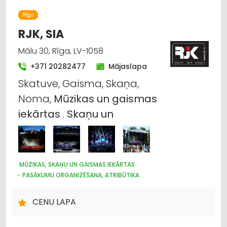
Rīga
RJK, SIA
Mālu 30, Rīga, LV-1058
+371 20282477
Mājaslapa
Skatuve, Gaisma, Skaņa,
Noma,
Mūzikas
un
gaismas
iekārtas
.
Skaņu
un
MŪZIKAS, SKAŅU UN GAISMAS IEKĀRTAS
PASĀKUMU ORGANIZĒŠANA, ATRIBŪTIKA
KONCERTU, IZRĀŽU ORGANIZĒŠANA
ELEKTROTEHNISKO IEKĀRTU UN ELEKTROMATERIĀLU RAŽOŠANA
CENU LAPA