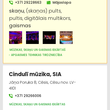
tirdzniecība
+371 29228663
Mājaslapa
skaņu
, (skaņas) pults,
Elektrotehnisko iekārtu un elektromateriālu
pultis, digitālais multikors,
ražošana
gaismas
Noma
MŪZIKAS, SKAŅU UN GAISMAS IEKĀRTAS
APGAISMES TEHNIKAS TIRDZNIECĪBA
PASĀKUMU ORGANIZĒŠANA, ATRIBŪTIKA
AUDIO UN VIDEOTEHNIKAS UN PIEDERUMU TIRDZNIECĪBA
KONCERTU, IZRĀŽU ORGANIZĒŠANA
NOMA
Cindulī mūzika, SIA
Jāņa Poruka 8, Cēsis, Cēsu nov. LV-
4101
+371 29266006
MŪZIKAS, SKAŅU UN GAISMAS IEKĀRTAS