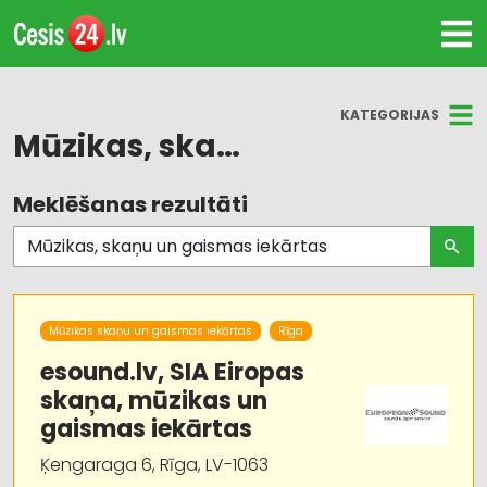
KATEGORIJAS
Mūzikas, skaņu un gaismas iekārtas
Meklēšanas rezultāti
Visas nozares
Mūzikas, skaņu un gaismas iekārtas
Koncertu, izrāžu organizēšana
Mūzikas skaņu un gaismas iekārtas
Rīga
Pasākumu organizēšana, atribūtika
esound.lv, SIA Eiropas
skaņa, mūzikas un
Apgaismes tehnikas tirdzniecība
gaismas iekārtas
Audio un videotehnikas un piederumu
Ķengaraga 6, Rīga, LV-1063