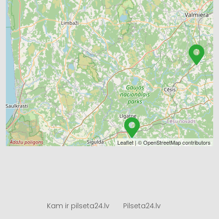
Leaflet
| ©
OpenStreetMap
contributors
Kam ir pilseta24.lv
Pilseta24.lv