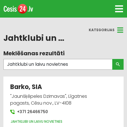
KATEGORIJAS
Jahtklubi un laivu novietnes
Meklēšanas rezultāti
Visas nozares
Jahtklubi un laivu novietnes
Sporta un tūrisma preču noma
Barko, SIA
Tūrisms un ceļojumi
"Jaunšķēpeles Dzirnavas", Līgatnes
pagasts, Cēsu nov., LV-4108
+371 26466750
JAHTKLUBI UN LAIVU NOVIETNES