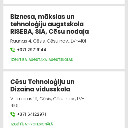
Darba aizsardzības konsultācijas, darba drošība
Biznesa, mākslas un
Izglītība: augstākā, augstskolas
tehnoloģiju augstskola
RISEBA, SIA, Cēsu nodaļa
Juridiskie pakalpojumi
Raunas 4, Cēsis, Cēsu nov., LV-4101
Reklāma
+371 29719144
IZGLĪTĪBA: AUGSTĀKĀ, AUGSTSKOLAS
Bērnudārzi, bērnu pieskatīšana
Cēsu Tehnoloģiju un
Dizaina vidusskola
Valmieras 19, Cēsis, Cēsu nov., LV-
4101
+371 64122971
IZGLĪTĪBA: PROFESIONĀLĀ