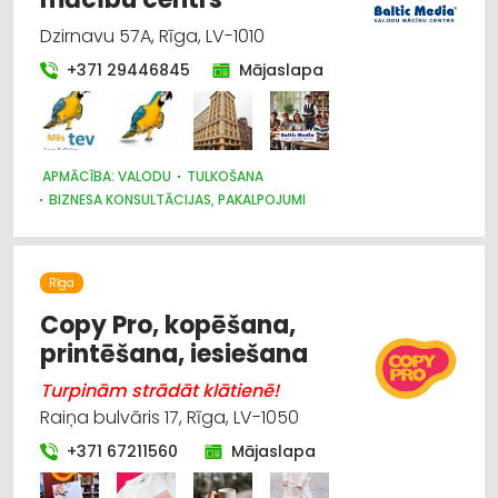
Dzirnavu 57A, Rīga, LV-1010
+371 29446845
Mājaslapa
APMĀCĪBA: VALODU
TULKOŠANA
BIZNESA KONSULTĀCIJAS, PAKALPOJUMI
Rīga
Copy Pro, kopēšana,
printēšana, iesiešana
Turpinām strādāt klātienē!
Raiņa bulvāris 17, Rīga, LV-1050
+371 67211560
Mājaslapa