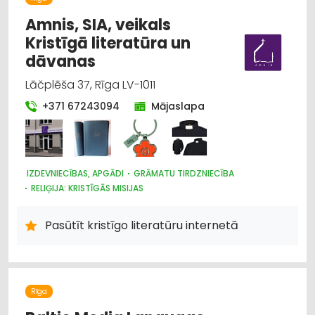
Amnis, SIA, veikals
Kristīgā literatūra un
dāvanas
Lāčplēša 37, Rīga LV-1011
+371 67243094
Mājaslapa
IZDEVNIECĪBAS, APGĀDI
GRĀMATU TIRDZNIECĪBA
RELIĢIJA: KRISTĪGĀS MISIJAS
Pasūtīt kristīgo literatūru internetā
Rīga