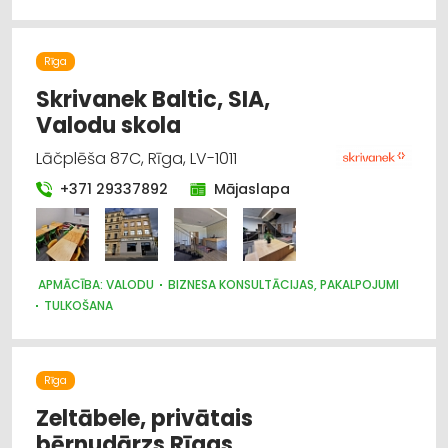
Rīga
Skrivanek Baltic, SIA,
Valodu skola
Lāčplēša 87C, Rīga, LV-1011
+371 29337892
Mājaslapa
APMĀCĪBA: VALODU
BIZNESA KONSULTĀCIJAS, PAKALPOJUMI
TULKOŠANA
Rīga
Zeltābele, privātais
bērnudārzs Rīgas