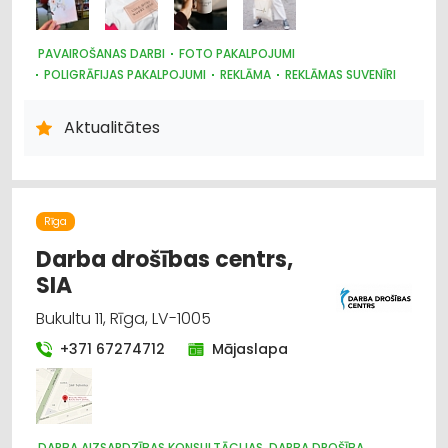
PAVAIROŠANAS DARBI
FOTO PAKALPOJUMI
POLIGRĀFIJAS PAKALPOJUMI
REKLĀMA
REKLĀMAS SUVENĪRI
REKLĀMA: VIDES
SUVENĪRI, DĀVANAS
PAVAIROŠANAS TEHNIKA
Aktualitātes
Rīga
Darba drošības centrs,
SIA
Bukultu 11, Rīga, LV-1005
+371 67274712
Mājaslapa
DARBA AIZSARDZĪBAS KONSULTĀCIJAS, DARBA DROŠĪBA