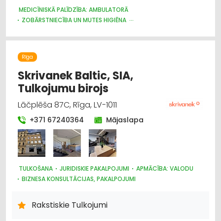
MEDICĪNISKĀ PALĪDZĪBA: AMBULATORĀ
ZOBĀRSTNIECĪBA UN MUTES HIGIĒNA
MEDICĪNAS ĀRSTU KOMISIJAS
MEDICĪNISKĀ PALĪDZĪBA: REHABILITĀCIJA
Rīga
Skrivanek Baltic, SIA,
Tulkojumu birojs
Lāčplēša 87C, Rīga, LV-1011
+371 67240364
Mājaslapa
TULKOŠANA
JURIDISKIE PAKALPOJUMI
APMĀCĪBA: VALODU
BIZNESA KONSULTĀCIJAS, PAKALPOJUMI
Rakstiskie Tulkojumi