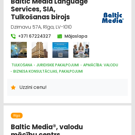
Baltic Media Language
Services, SIA,
Tulkošanas birojs
Dzirnavu 57A, Rīga, LV-1010
+371 67224327
Mājaslapa
TULKOŠANA
JURIDISKIE PAKALPOJUMI
APMĀCĪBA: VALODU
BIZNESA KONSULTĀCIJAS, PAKALPOJUMI
Uzzini cenu!
Rīga
Baltic Media®, valodu
mācību centrs