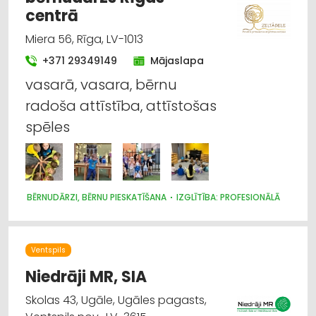
centrā
Miera 56, Rīga, LV-1013
+371 29349149
Mājaslapa
vasarā, vasara, bērnu
radoša attīstība, attīstošas
spēles
BĒRNUDĀRZI, BĒRNU PIESKATĪŠANA
IZGLĪTĪBA: PROFESIONĀLĀ
Ventspils
Niedrāji MR, SIA
Skolas 43, Ugāle, Ugāles pagasts,