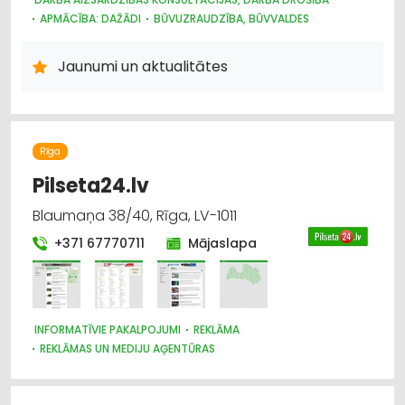
APMĀCĪBA: DAŽĀDI
BŪVUZRAUDZĪBA, BŪVVALDES
Jaunumi un aktualitātes
Rīga
Pilseta24.lv
Blaumaņa 38/40, Rīga, LV-1011
+371 67770711
Mājaslapa
INFORMATĪVIE PAKALPOJUMI
REKLĀMA
REKLĀMAS UN MEDIJU AĢENTŪRAS
BIZNESA KONSULTĀCIJAS, PAKALPOJUMI