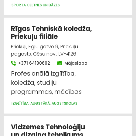
SPORTA CELTNES UN BĀZES
Rīgas Tehniskā koledža,
Priekuļu filiāle
Priekuļi, Egļu gatve 9, Priekuļu
pagasts, Cēsu nov., LV-4126
+371 64130602
Mājaslapa
Profesionālā
izglītība
,
koledža, studiju
programmas, mācības
IZGLĪTĪBA: AUGSTĀKĀ, AUGSTSKOLAS
Vidzemes Tehnoloģiju
un dizaina tehnikums