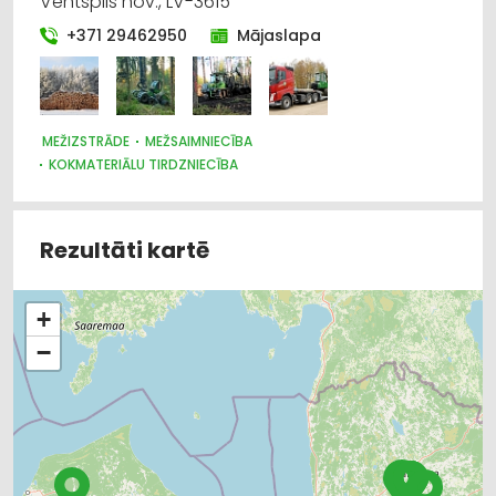
Ventspils nov., LV-3615
+371 29462950
Mājaslapa
MEŽIZSTRĀDE
MEŽSAIMNIECĪBA
KOKMATERIĀLU TIRDZNIECĪBA
Rezultāti kartē
+
−