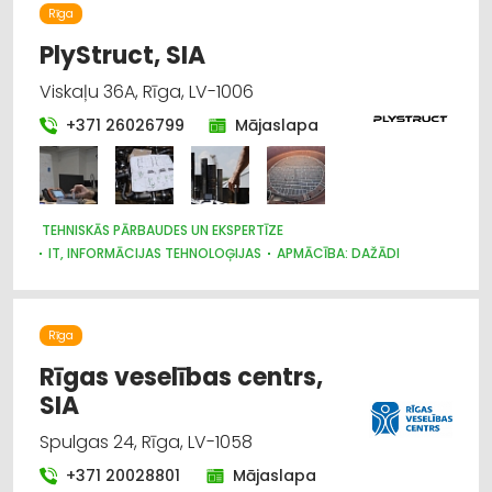
Rīga
PlyStruct, SIA
Viskaļu 36A, Rīga, LV-1006
+371 26026799
Mājaslapa
TEHNISKĀS PĀRBAUDES UN EKSPERTĪZE
IT, INFORMĀCIJAS TEHNOLOĢIJAS
APMĀCĪBA: DAŽĀDI
DARBA AIZSARDZĪBAS KONSULTĀCIJAS, DARBA DROŠĪBA
DARBĀ IEKĀRTOŠANA, NODARBINĀTĪBA
KONTROLES DIENESTI
SERTIFIKĀCIJA UN STANDARTIZĀCIJA
Rīga
Rīgas veselības centrs,
SIA
Spulgas 24, Rīga, LV-1058
+371 20028801
Mājaslapa