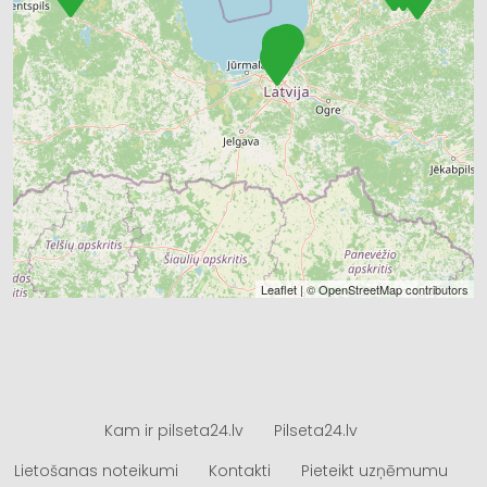
Leaflet
| ©
OpenStreetMap
contributors
Kam ir pilseta24.lv
Pilseta24.lv
Lietošanas noteikumi
Kontakti
Pieteikt uzņēmumu