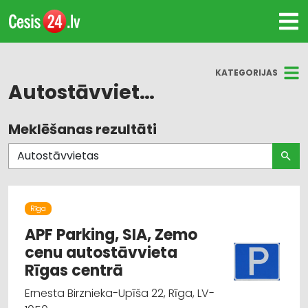
KATEGORIJAS
Autostāvvietas
Meklēšanas rezultāti
Visas nozares
Auto evakuācija, tehniskā palīdzība uz ceļa
Auto transportēšana ar treileriem
Rīga
Autostāvvietas
APF Parking, SIA, Zemo
cenu autostāvvieta
Autotransports
Rīgas centrā
Ernesta Birznieka-Upīša 22, Rīga, LV-
Auto piekabes un treileri, kemperi