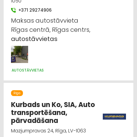
1050
Auto remonts, apkope
+371 29274906
Maksas autostāvvieta
Auto riepu serviss
Rīgas centrā, Rīgas centrs,
Kravas auto, apkope un rezerves daļas
autostāvvietas
Kravu pārvadājumi: auto
Labiekārtošana, apzaļumošana
AUTOSTĀVVIETAS
Rīga
Kurbads un Ko, SIA, Auto
transportēšana,
pārvadāšana
Mazjumpravas 24, Rīga, LV-1063