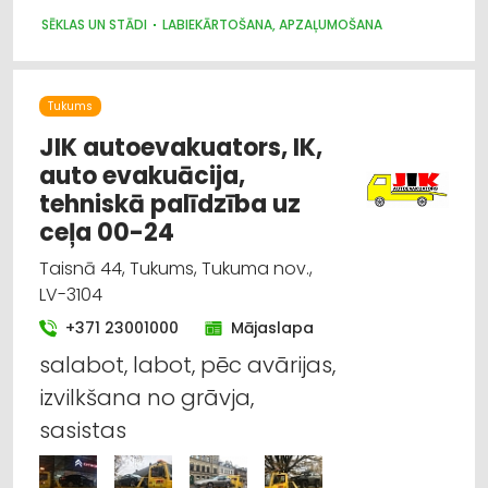
SĒKLAS UN STĀDI
LABIEKĀRTOŠANA, APZAĻUMOŠANA
Tukums
JIK autoevakuators, IK,
auto evakuācija,
tehniskā palīdzība uz
ceļa 00-24
Taisnā 44, Tukums, Tukuma nov.,
LV-3104
+371 23001000
Mājaslapa
salabot, labot, pēc avārijas,
izvilkšana no grāvja,
sasistas