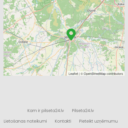
Leaflet
| ©
OpenStreetMap
contributors
Kam ir pilseta24.lv
Pilseta24.lv
Lietošanas noteikumi
Kontakti
Pieteikt uzņēmumu