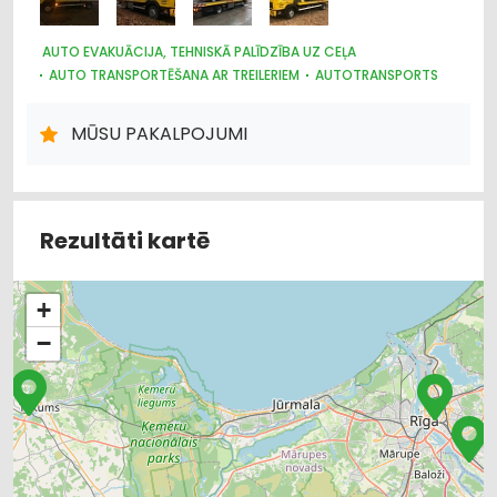
AUTO EVAKUĀCIJA, TEHNISKĀ PALĪDZĪBA UZ CEĻA
AUTO TRANSPORTĒŠANA AR TREILERIEM
AUTOTRANSPORTS
AUTO RIEPU SERVISS
AUTO REMONTS, APKOPE
MŪSU PAKALPOJUMI
Rezultāti kartē
+
−