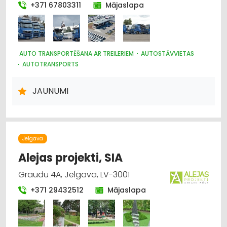
+371 67803311
Mājaslapa
AUTO TRANSPORTĒŠANA AR TREILERIEM
AUTOSTĀVVIETAS
AUTOTRANSPORTS
AUTO EVAKUĀCIJA, TEHNISKĀ PALĪDZĪBA UZ CEĻA
AUTO PIEKABES UN TREILERI, KEMPERI
JAUNUMI
KRAVU PĀRVADĀJUMI: AUTO
LOĢISTIKA
KRAVAS AUTO, APKOPE UN REZERVES DAĻAS
Jelgava
Alejas projekti, SIA
Graudu 4A, Jelgava, LV-3001
+371 29432512
Mājaslapa