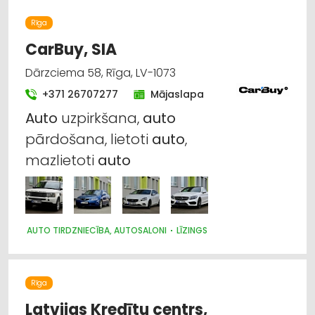
Rīga
CarBuy, SIA
Dārzciema 58, Rīga, LV-1073
+371 26707277
Mājaslapa
Auto
uzpirkšana,
auto
pārdošana, lietoti
auto
,
mazlietoti
auto
AUTO TIRDZNIECĪBA, AUTOSALONI
LĪZINGS
Rīga
Latvijas Kredītu centrs,