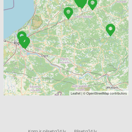
Leaflet
| ©
OpenStreetMap
contributors
Kam ir pilseta24.lv
Pilseta24.lv