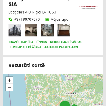
SIA
Latgales 418, Rīga, LV-1063
+371 80707070
Mājaslapa
FINANŠU DARBĪBA
LĪZINGS
NEKUSTAMAIS ĪPAŠUMS
LOMBARDI, IEĶĪLĀŠANA
JURIDISKIE PAKALPOJUMI
BIZNESA KONSULTĀCIJAS, PAKALPOJUMI
AUTO TIRDZNIECĪBA, AUTOSALONI
AUTO VĒRTĒŠANA
Rezultāti kartē
+
−