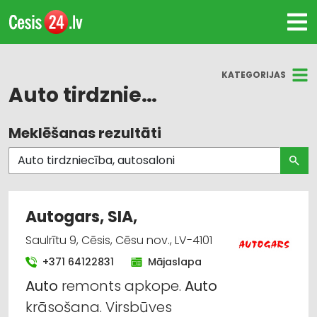
KATEGORIJAS
Auto tirdzniecība, autosaloni
Meklēšanas rezultāti
Visas nozares
Auto tirdzniecība, autosaloni
Auto remonts, apkope
Autogars, SIA,
Līzings
Saulrītu 9, Cēsis, Cēsu nov., LV-4101
+371 64122831
Mājaslapa
Auto gāze
Auto
remonts apkope.
Auto
Auto rezerves daļu tirdzniecība
krāsošana. Virsbūves