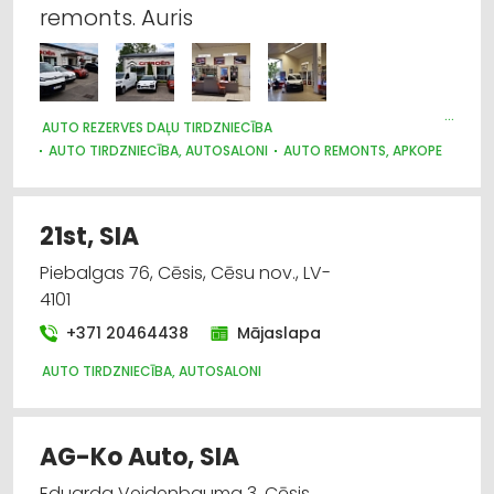
remonts. Auris
Auto riepu serviss
Auto transportēšana ar treileriem
AUTO REZERVES DAĻU TIRDZNIECĪBA
Auto vērtēšana
AUTO TIRDZNIECĪBA, AUTOSALONI
AUTO REMONTS, APKOPE
AUTO GĀZE
AUTO RIEPU SERVISS
Auto ķīmija, auto krāsas
AUTO ĶĪMIJA, AUTO KRĀSAS
21st, SIA
Biznesa konsultācijas, pakalpojumi
Piebalgas 76, Cēsis, Cēsu nov., LV-
4101
+371 20464438
Mājaslapa
AUTO TIRDZNIECĪBA, AUTOSALONI
AG-Ko Auto, SIA
Eduarda Veidenbauma 3, Cēsis,