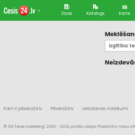
Ziņas
Katalogs
Karte
Meklēšana
Neizdevās
Kam ir pilseta24.lv
Pilseta24.lv
Lietošanas noteikumi
© SIA "heise marketing", 2006 - 2026, portālu sērijas Pilseta24.lv masu 