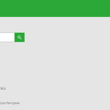
tika
ngūna Pempere.