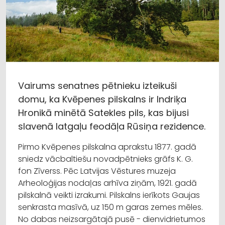
Vairums senatnes pētnieku izteikuši
domu, ka Kvēpenes pilskalns ir Indriķa
Hronikā minētā Satekles pils, kas bijusi
slavenā latgaļu feodāļa Rūsiņa rezidence.
Pirmo Kvēpenes pilskalna aprakstu 1877. gadā
sniedz vācbaltiešu novadpētnieks grāfs K. G.
fon Zīverss. Pēc Latvijas Vēstures muzeja
Arheoloģijas nodaļas arhīva ziņām, 1921. gadā
pilskalnā veikti izrakumi. Pilskalns ierīkots Gaujas
senkrasta masīvā, uz 150 m garas zemes mēles.
No dabas neizsargātajā pusē - dienvidrietumos