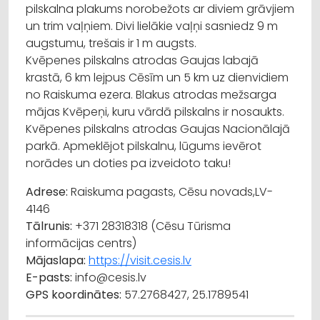
pilskalna plakums norobežots ar diviem grāvjiem
un trim vaļņiem. Divi lielākie vaļņi sasniedz 9 m
augstumu, trešais ir 1 m augsts.
Kvēpenes pilskalns atrodas Gaujas labajā
krastā, 6 km lejpus Cēsīm un 5 km uz dienvidiem
no Raiskuma ezera. Blakus atrodas mežsarga
mājas Kvēpeņi, kuru vārdā pilskalns ir nosaukts.
Kvēpenes pilskalns atrodas Gaujas Nacionālajā
parkā. Apmeklējot pilskalnu, lūgums ievērot
norādes un doties pa izveidoto taku!
Adrese:
Raiskuma pagasts, Cēsu novads,LV-
4146
Tālrunis:
+371 28318318 (Cēsu Tūrisma
informācijas centrs)
Mājaslapa:
https://visit.cesis.lv
E-pasts:
info@cesis.lv
GPS koordinātes:
57.2768427, 25.1789541