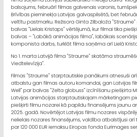
balsojums, februārī filmas galvenais varonis, tumšpel
Brīvības pieminekļa Latvijas galvaspilsētā, bet februār
veltītu pastmarku. Režisora Ginta Zilbaloža "Straume" 
balvas "Lielais Kristaps" vērtējumā, kur filmai tika pie
balvas – "Labākā animācijas filma", labākais scenārijs,
komponista darbs, turklāt filma saņēma arī Lielā Krist
No 1. marta Latvijā filma "Straume" skatāma straumē
Viedtelevīzija".
Filmas "Straume" starptautiskie panākumi atnesuši ar
atbalstu gan filmas autoru komandai, gan Latvijas f
Well" par balvas "Zelta globuss" izcīnīšanu piešķirta 
Latvijas animācijas starptautiskajam mārketingam pieš
piešķirti filmu nozarei kā papildu finansējums jaunu 
2025. gadā. Novērtējot Latvijas filmu nozares vispārēj
nelielais nozares finansējums, valdība atbalstījusi arī 
par 120 000 EUR iemaksu Eiropas fonda Eurimages s