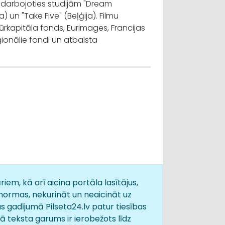
sadarbojoties studijām "Dream
) un "Take Five" (Beļģija). Filmu
tūrkapitāla fonds, Eurimages, Francijas
ģionālie fondi un atbalsta
iem, kā arī aicina portāla lasītājus,
normas, nekurināt un neaicināt uz
s gadījumā Pilseta24.lv patur tiesības
 teksta garums ir ierobežots līdz