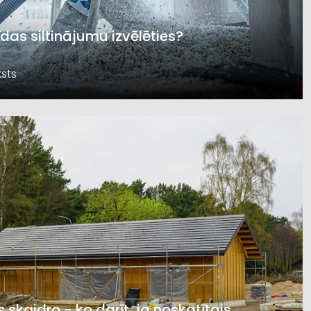
īdas siltinājumu izvēlēties?
sts
s skaidro - ko darīt, ja noskatītais