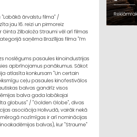
Reklāmrak
 "Labākā ārvalstu filma" /
zīta jau 16. reizi un pirmoreiz
Ginta Zilbaloža Straumi vēl arī filmas
kategorijā saņēma Brazīlijas filma "I’m
s noslēgums pasaules kinoindustrijas
ījusies apbrīnojamus panākumus. Sākot
bija atlasīta konkursam "Un certain
eiksmīgu ceļu pasaules kinofestivālos
autiskas balvas gandrīz visos
ēmijas balva
gada labākajai
lta globuss" / "Golden Globe"
, divas
cijas asociācija Holivudā, vairāk nekā
 mērogā nozīmīgas ir arī nominācijas
 Kinoakadēmijas balvas
), kur "Straume"