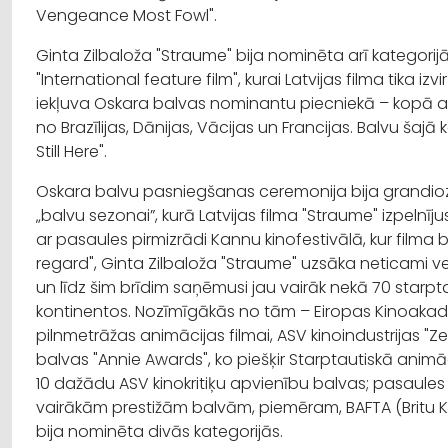
Vengeance Most Fowl".
Ginta Zilbaloža "Straume" bija nominēta arī kategorijā
"International feature film", kurai Latvijas filma tika izvir
iekļuva Oskara balvas nominantu piecniekā – kopā ar 
no Brazīlijas, Dānijas, Vācijas un Francijas. Balvu šajā 
Still Here".
Oskara balvu pasniegšanas ceremonija bija grandioz
„balvu sezonai”, kurā Latvijas filma "Straume" izpeln
ar pasaules pirmizrādi Kannu kinofestivālā, kur filma 
regard", Ginta Zilbaloža "Straume" uzsāka neticami v
un līdz šim brīdim saņēmusi jau vairāk nekā 70 starpt
kontinentos. Nozīmīgākās no tām –
Eiropas Kinoakad
pilnmetrāžas animācijas filmai, ASV kinoindustrijas "
Ze
balvas "Annie Awards", ko piešķir Starptautiskā animā
10 dažādu ASV kinokritiķu apvienību balvas; pasaules
vairākām prestižām balvām, piemēram, BAFTA (
Britu
bija nominēta divās kategorijās.