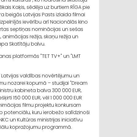
ēkais Kaķis, sēdēja uz burtiem RĪGA pie
a beigās Latvijas Pasts izlaida filmai
izpelnījās ievērību arī Nacionālās kino
šķirtas septiņas nominācijas un sešas
 animācijas režija, skaņu režija un
apa Skatītāju balvu.
šanas platformās "TET TV+" un "LMT
ī Latvijas valdības novērtējumu un
ilmu nozarei kopumā – studijai "Dream
Ministru kabineta balva 300 000 EUR,
ķirti 150 000 EUR, vēl 1 000 000 EUR
animācijas filmu projektu konkursam
o potenciālu, kuru ierobežo salīdzinoši
NKC un Kultūras ministrijas iniciatīvu
eriālu kopražojumu programmā.