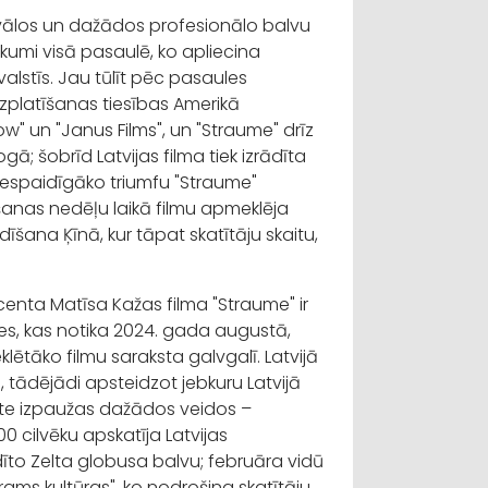
ivālos un dažādos profesionālo balvu
umi visā pasaulē, ko apliecina
alstīs. Jau tūlīt pēc pasaules
izplatīšanas tiesības Amerikā
w" un "Janus Films", un "Straume" drīz
ā; šobrīd Latvijas filma tiek izrādīta
Iespaidīgāko triumfu "Straume"
īšanas nedēļu laikā filmu apmeklēja
ādīšana Ķīnā, kur tāpat skatītāju skaitu,
centa Matīsa Kažas filma "Straume" ir
s, kas notika 2024. gada augustā,
lētāko filmu saraksta galvgalī. Latvijā
, tādējādi apsteidzot jebkuru Latvijā
tāte izpaužas dažādos veidos –
0 cilvēku apskatīja Latvijas
īto Zelta globusa balvu; februāra vidū
rams kultūras", ko nodrošina skatītāju