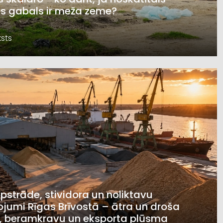
s gabals ir meža zeme?
sts
pstrāde, stividora un noliktavu
jumi Rīgas Brīvostā – ātra un droša
, beramkravu un eksporta plūsma