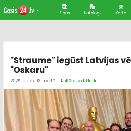
Ziņas
Katalogs
Karte
"Straume" iegūst Latvijas v
"Oskaru"
2025. gada 03. martā
Kultūra un Izklaide