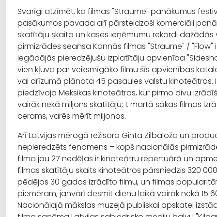
Svarīgi atzīmēt, ka filmas "Straume" panākumus fest
pasākumos pavada arī pārsteidzoši komerciāli panāk
skatītāju skaita un kases ieņēmumu rekordi dažādās v
pirmizrādes seansa Kannās filmas "Straume" / "Flow" 
iegādājās pieredzējušu izplatītāju apvienība "Sidesho
vien kļuva par veiksmīgāko filmu šīs apvienības katalog
vai drīzumā plānota 45 pasaules valstu kinoteātros. 
piedzīvoja Meksikas kinoteātros, kur pirmo divu izrād
vairāk nekā miljons skatītāju; 1. martā sākas filmas izr
cerams, varēs mērīt miljonos.
Arī Latvijas mērogā režisora Ginta Zilbaloža un produ
nepieredzēts fenomens – kopš nacionālās pirmizrāde
filma jau 27 nedēļas ir kinoteātru repertuārā un apmek
filmas skatītāju skaits kinoteātros pārsniedzis 320 000
pēdējos 30 gados izrādīto filmu, un filmas populari
piemēram, janvārī desmit dienu laikā vairāk nekā 15 60
Nacionālajā mākslas muzejā publiskai apskatei izstād
filma saņēma Latvijas sabiedrisko mediju balvu "Kilog