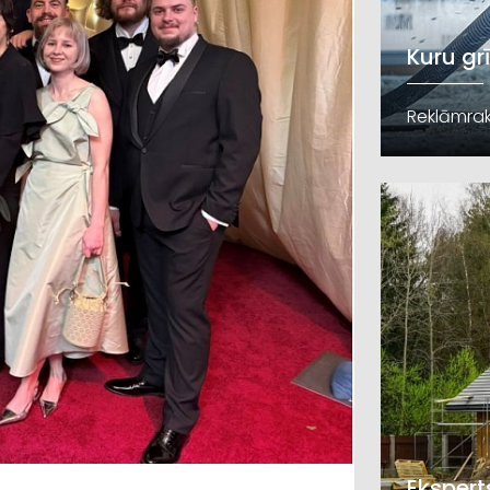
Kuru gr
Reklāmrak
Ekspert