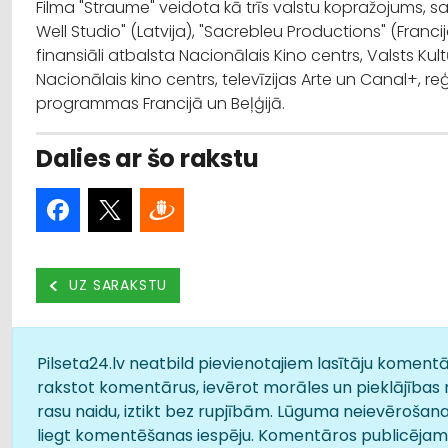
Filma "Straume" veidota kā trīs valstu kopražojums, 
Well Studio" (Latvija), "Sacrebleu Productions" (Francija
finansiāli atbalsta Nacionālais Kino centrs, Valsts Kul
Nacionālais kino centrs, televīzijas Arte un Canal+, re
programmas Francijā un Beļģijā.
Dalies ar šo rakstu
UZ SARAKSTU
Pilseta24.lv neatbild pievienotajiem lasītāju komentār
rakstot komentārus, ievērot morāles un pieklājības 
rasu naidu, iztikt bez rupjībām. Lūguma neievērošana
liegt komentēšanas iespēju. Komentāros publicējamā