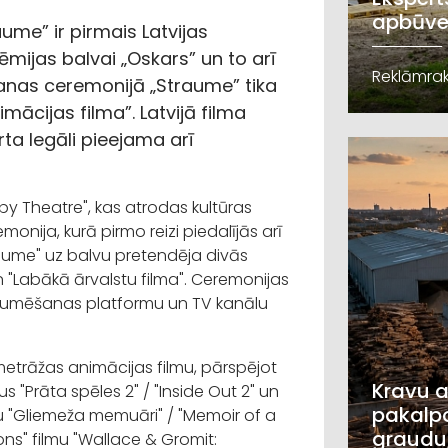
apbūve
ume” ir pirmais Latvijas
mijas balvai „Oskars” un to arī
Reklāmrak
šanas ceremonijā „Straume” tika
ācijas filma”. Latvijā filma
rta legāli pieejama arī
lby Theatre", kas atrodas kultūras
nija, kurā pirmo reizi piedalījās arī
traume" uz balvu pretendēja divās
n "Labākā ārvalstu filma". Ceremonijas
straumēšanas platformu un TV kanālu
metrāžas animācijas filmu, pārspējot
Kravu a
s "Prāta spēles 2" / "Inside Out 2" un
pakalpo
lmu "Gliemeža memuāri" / "Memoir of a
graudu
ns" filmu "Wallace & Gromit: