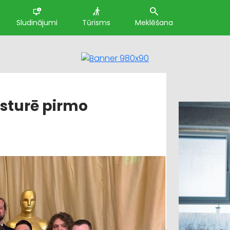
Sludinājumi
Tūrisms
Meklēšana
ēsturē pirmo