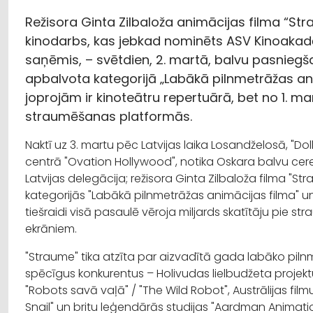
Režisora Ginta Zilbaloža animācijas filma “Stra
kinodarbs, kas jebkad nominēts ASV Kinoakadē
saņēmis, – svētdien, 2. martā, balvu pasnieg
apbalvota kategorijā „Labākā pilnmetrāžas anim
joprojām ir kinoteātru repertuārā, bet no 1. ma
straumēšanas platformās.
Naktī uz 3. martu pēc Latvijas laika Losandželosā, "Do
centrā "Ovation Hollywood", notika Oskara balvu ceremo
Latvijas delegācija; režisora Ginta Zilbaloža filma "S
kategorijās ­"Labākā pilnmetrāžas animācijas filma" u
tiešraidi visā pasaulē vēroja miljards skatītāju pie 
ekrāniem.
"Straume" tika atzīta par aizvadītā gada labāko piln
spēcīgus konkurentus ­– Holivudas lielbudžeta projektu
"Robots savā vaļā" / "The Wild Robot", Austrālijas fi
Snail" un britu leģendārās studijas "Aardman Animatio