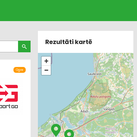
Rezultāti kartē
+
−
Ogre