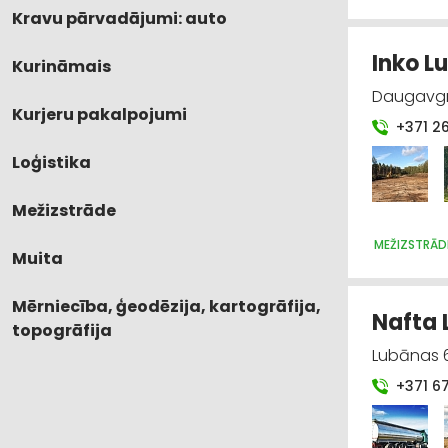
Kravu pārvadājumi: auto
Inko Lu
Kurināmais
Daugavgrī
Kurjeru pakalpojumi
+371 2
Loģistika
Mežizstrāde
MEŽIZSTRĀD
Muita
Mērniecība, ģeodēzija, kartogrāfija,
Nafta 
topogrāfija
Lubānas 66
+371 6