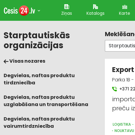
Ziņas
Katalogs
Karte
Starptautiskās
Meklēšana
organizācijas
Visas nozares
Export
Degvielas, naftas produktu
Parka 1B -
tirdzniecība
+371 2
Degvielas, naftas produktu
importa
uzglabāšana un transportēšana
preču i
Degvielas, naftas produktu
LOĢISTIKA
vairumtirdzniecība
NOLIKTAVU