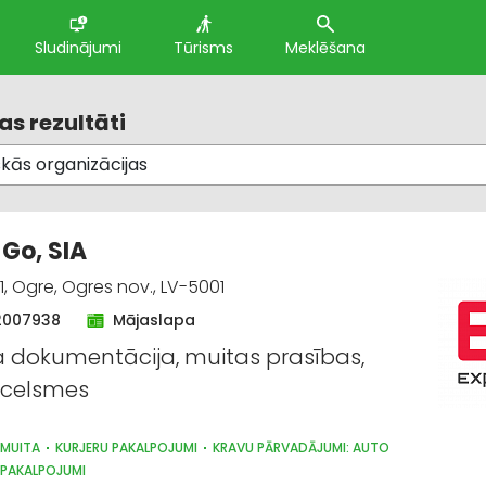
Sludinājumi
Tūrisms
Meklēšana
s rezultāti
 Go, SIA
 1, Ogre, Ogres nov., LV-5001
2007938
Mājaslapa
 dokumentācija, muitas prasības,
zcelsmes
MUITA
KURJERU PAKALPOJUMI
KRAVU PĀRVADĀJUMI: AUTO
 PAKALPOJUMI