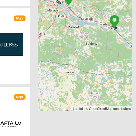
Rīga
Rīga
Leaflet
| ©
OpenStreetMap
contributors