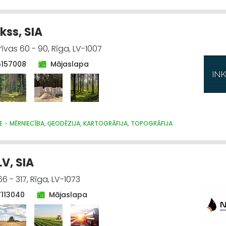
kss, SIA
vas 60 - 90, Rīga, LV-1007
6157008
Mājaslapa
E
MĒRNIECĪBA, ĢEODĒZIJA, KARTOGRĀFIJA, TOPOGRĀFIJA
LV, SIA
 - 317, Rīga, LV-1073
7113040
Mājaslapa