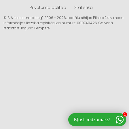
Privātuma politika
Statistika
© SIA "heise marketing", 2006 - 2026, portālu sērijas Pilseta24.lv masu
informācijas līdzekļa reģistrācijas numurs: 000740426. Galvenā
redaktore: Ingūna Pempere.
1
Kļūsti redzamāks!