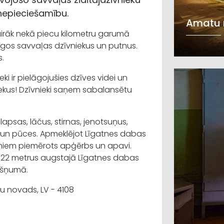
nepieciešamību.
Amatu
rāk nekā piecu kilometru garumā
urīgos savvaļas dzīvniekus un putnus.
.
ki ir pielāgojušies dzīves videi un
iekus! Dzīvnieki saņem sabalansētu
psas, lāčus, stirnas, jenotsuņus,
s un pūces. Apmeklējot Līgatnes dabas
ieniem piemērots apģērbs un apavi.
 22 metrus augstajā Līgatnes dabas
rāšņumā.
u novads, LV - 4108