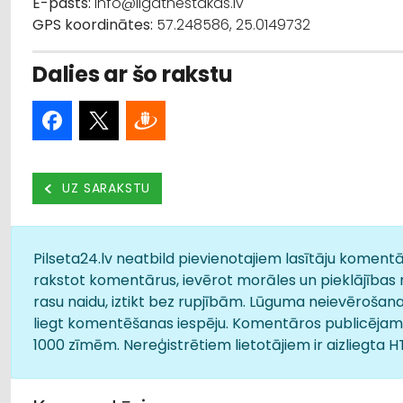
E-pasts:
info@ligatnestakas.lv
GPS koordinātes:
57.248586, 25.0149732
Dalies ar šo rakstu
UZ SARAKSTU
Pilseta24.lv neatbild pievienotajiem lasītāju komentār
rakstot komentārus, ievērot morāles un pieklājības 
rasu naidu, iztikt bez rupjībām. Lūguma neievērošana
liegt komentēšanas iespēju. Komentāros publicējamā
1000 zīmēm. Nereģistrētiem lietotājiem ir aizliegta 