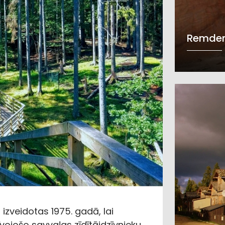
Remden
zveidotas 1975. gadā, lai
īvojošo savvaļas zīdītājdzīvnieku