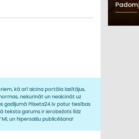
Padomj
iem, kā arī aicina portāla lasītājus,
normas, nekurināt un neaicināt uz
s gadījumā Pilseta24.lv patur tiesības
 teksta garums ir ierobežots līdz
HTML un hipersaišu publicēšana!