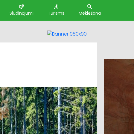
Sludinājumi
Tūrisms
Meklēšana