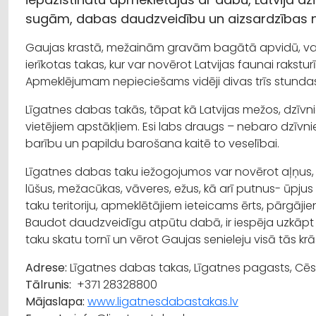
sugām, dabas daudzveidību un aizsardzības 
Gaujas krastā, mežainām gravām bagātā apvidū, vai
ierīkotas takas, kur var novērot Latvijas faunai rakst
Apmeklējumam nepieciešams vidēji divas trīs stundas
Līgatnes dabas takās, tāpat kā Latvijas mežos, dzīvnie
vietējiem apstākļiem. Esi labs draugs – nebaro dzīvn
barību un papildu barošana kaitē to veselībai.
Līgatnes dabas taku iežogojumos var novērot aļņus, la
lūšus, mežacūkas, vāveres, ežus, kā arī putnus- ūpju
taku teritoriju, apmeklētājiem ieteicams ērts, pārgāj
Baudot daudzveidīgu atpūtu dabā, ir iespēja uzkāpt
taku skatu tornī un vērot Gaujas senieleju visā tās k
Adrese:
Līgatnes dabas takas, Līgatnes pagasts, Cēs
Tālrunis:
+371 28328800
Mājaslapa:
www.ligatnesdabastakas.lv