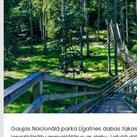
Gaujas Nacionālā parka Līgatnes dabas takas i
iepazīstinātu apmeklētājus ar dabu, Latvijā dz