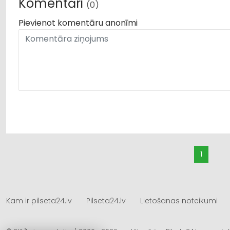
Komentāri
(0)
Pievienot komentāru anonīmi
1
Kam ir pilseta24.lv
Pilseta24.lv
Lietošanas noteikumi