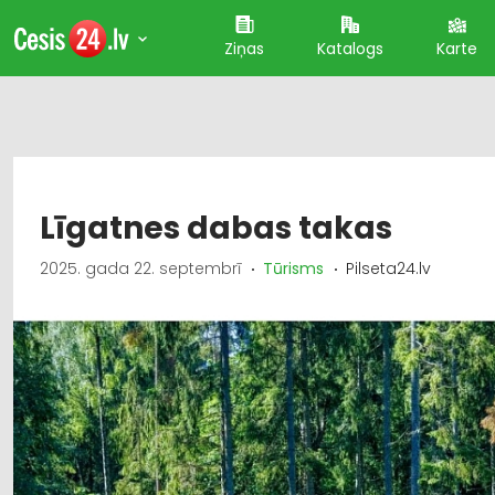
Ziņas
Katalogs
Karte
Līgatnes dabas takas
2025. gada 22. septembrī
Tūrisms
Pilseta24.lv