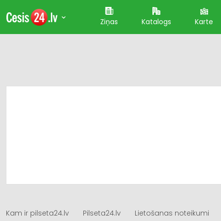
Ziņas
Katalogs
Karte
Kam ir pilseta24.lv
Pilseta24.lv
Lietošanas noteikumi