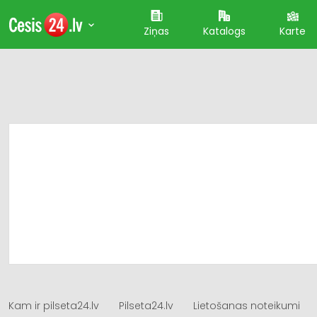
Ziņas
Katalogs
Karte
Kam ir pilseta24.lv
Pilseta24.lv
Lietošanas noteikumi