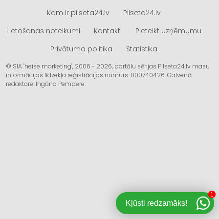
Kam ir pilseta24.lv
Pilseta24.lv
Lietošanas noteikumi
Kontakti
Pieteikt uzņēmumu
Privātuma politika
Statistika
© SIA "heise marketing", 2006 - 2026, portālu sērijas Pilseta24.lv masu
informācijas līdzekļa reģistrācijas numurs: 000740426. Galvenā
redaktore: Ingūna Pempere.
1
Kļūsti redzamāks!