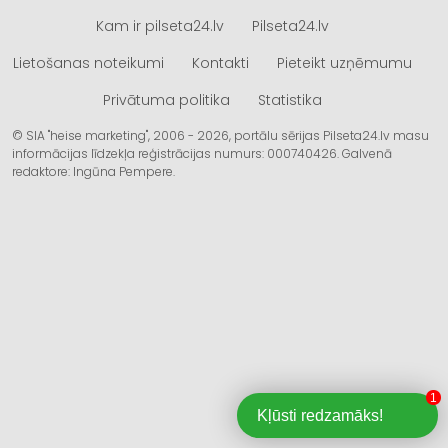
Kam ir pilseta24.lv
Pilseta24.lv
Lietošanas noteikumi
Kontakti
Pieteikt uzņēmumu
Privātuma politika
Statistika
© SIA "heise marketing", 2006 - 2026, portālu sērijas Pilseta24.lv masu
informācijas līdzekļa reģistrācijas numurs: 000740426. Galvenā
redaktore: Ingūna Pempere.
1
Kļūsti redzamāks!