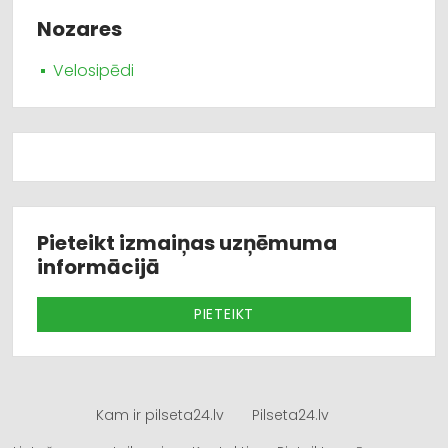
Nozares
Velosipēdi
Pieteikt izmaiņas uzņēmuma
informācijā
PIETEIKT
Kam ir pilseta24.lv
Pilseta24.lv