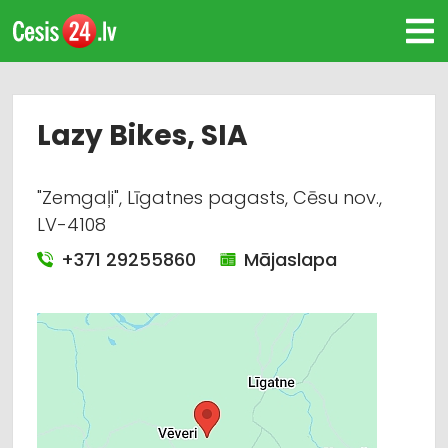
Lazy Bikes, SIA
"Zemgaļi", Līgatnes pagasts, Cēsu nov.,
LV-4108
+371 29255860
Mājaslapa