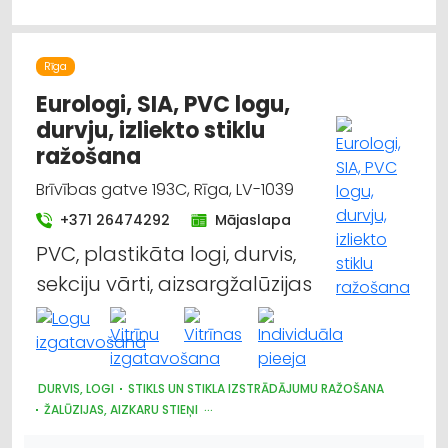
Rīga
Eurologi, SIA, PVC logu,
durvju, izliekto stiklu
ražošana
Brīvības gatve 193C, Rīga, LV-1039
+371 26474292
Mājaslapa
PVC, plastikāta logi, durvis,
sekciju vārti, aizsargžalūzijas
DURVIS, LOGI
STIKLS UN STIKLA IZSTRĀDĀJUMU RAŽOŠANA
ŽALŪZIJAS, AIZKARU STIEŅI
DIZAINS UN INTERJERS; PRIEKŠMETI UN PAKALPOJUMI