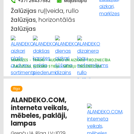
+371 26437582
Mājaslapa
Žalūzijas
ruļļveida, rullo
žalūzijas
, horizontālās
žalūzijas
MARKĪZES
TRAUKI
AUDUMU UN AIZKARU TIRDZNIECĪBA
ŽALŪZIJAS, AIZKARU STIEŅI
MĒBEĻU TIRDZNIECĪBA
DIZAINS UN INTERJERS; PRIEKŠMETI UN PAKALPOJUMI
APGAISMES TEHNIKAS TIRDZNIECĪBA
SUVENĪRI, DĀVANAS
Rīga
ALANDEKO.COM,
interneta veikals,
mēbeles, paklāji,
lampas
Grenču 1A, Rīga, LV-1029