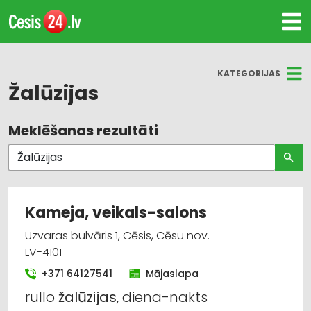
KATEGORIJAS
Žalūzijas
Meklēšanas rezultāti
Visas nozares
Žalūzijas, aizkaru stieņi
Dizains un interjers; priekšmeti un pakalpojumi
Kameja, veikals-salons
Audumu un aizkaru tirdzniecība
Uzvaras bulvāris 1, Cēsis, Cēsu nov.
LV-4101
Durvis, logi
+371 64127541
Mājaslapa
rullo
žalūzijas
, diena-nakts
Mēbeļu tirdzniecība