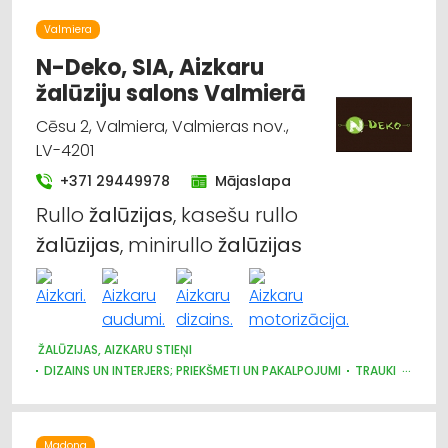
Valmiera
N-Deko, SIA, Aizkaru
žalūziju salons Valmierā
Cēsu 2, Valmiera, Valmieras nov.,
LV-4201
+371 29449978
Mājaslapa
Rullo
žalūzijas
, kasešu rullo
žalūzijas
, minirullo
žalūzijas
ŽALŪZIJAS, AIZKARU STIEŅI
DIZAINS UN INTERJERS; PRIEKŠMETI UN PAKALPOJUMI
TRAUKI
AUDUMU UN AIZKARU TIRDZNIECĪBA
Madona