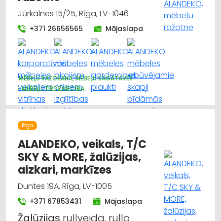
Jūrkalnes 15/25, Rīga, LV-1046
+371 26656565
Mājaslapa
MĒBEĻU RAŽOŠANA, MĒBEĻU SAGATAVES
MĒBEĻU TIRDZNIECĪBA
DIZAINS UN INTERJERS; PRIEKŠMETI UN PAKALPOJUMI
GALDNIEKU DARBI
KOKAPSTRĀDE
Rīga
ALANDEKO, veikals, T/C
SKY & MORE, žalūzijas,
aizkari, markīzes
Duntes 19A, Rīga, LV-1005
+371 67853431
Mājaslapa
Žalūzijas
ruļļveida, rullo