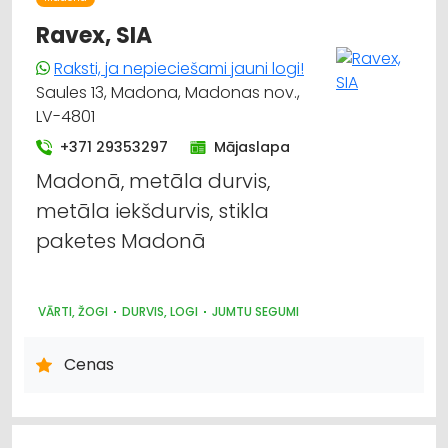
Ravex, SIA
Raksti, ja nepieciešami jauni logi!
Saules 13, Madona, Madonas nov.,
LV-4801
+371 29353297
Mājaslapa
Madonā, metāla durvis,
metāla iekšdurvis, stikla
paketes Madonā
VĀRTI, ŽOGI
DURVIS, LOGI
JUMTU SEGUMI
Cenas