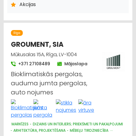
ARHITEKTŪRA, PROJEKTĒŠANA
Akcijas
Rīga
GROUMENT, SIA
Mūkusalas 15A, Rīga, LV-1004
+371 27108489
Mājaslapa
Bioklimatiskās pergolas,
auduma jumta pergolas,
auto nojumes
MARKĪZES
DIZAINS UN INTERJERS; PRIEKŠMETI UN PAKALPOJUMI
ARHITEKTŪRA, PROJEKTĒŠANA
MĒBEĻU TIRDZNIECĪBA