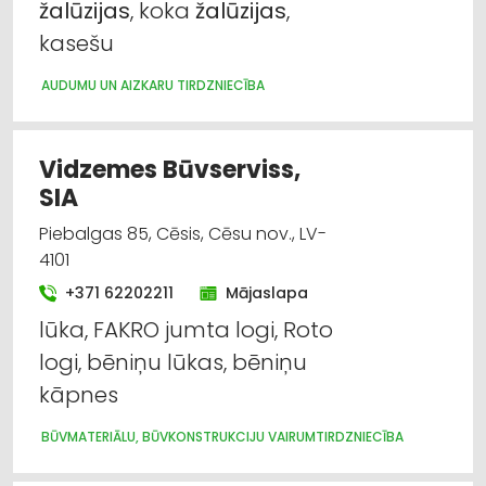
žalūzijas
, koka
žalūzijas
,
Trauki
kasešu
Suvenīri, dāvanas
AUDUMU UN AIZKARU TIRDZNIECĪBA
Apgaismes tehnikas tirdzniecība
Vidzemes Būvserviss,
Celtniecības un remonta darbi
SIA
Piebalgas 85, Cēsis, Cēsu nov., LV-
Markīzes
4101
+371 62202211
Mājaslapa
lūka, FAKRO jumta logi, Roto
logi, bēniņu lūkas, bēniņu
kāpnes
BŪVMATERIĀLU, BŪVKONSTRUKCIJU VAIRUMTIRDZNIECĪBA