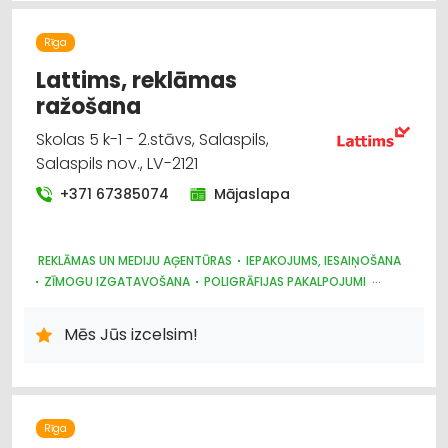
Rīga
Lattims, reklāmas
ražošana
Skolas 5 k-1 - 2.stāvs, Salaspils,
Salaspils nov., LV-2121
+371 67385074
Mājaslapa
REKLĀMAS UN MEDIJU AĢENTŪRAS
IEPAKOJUMS, IESAIŅOŠANA
ZĪMOGU IZGATAVOŠANA
POLIGRĀFIJAS PAKALPOJUMI
REKLĀMA: VIDES
REKLĀMA
REKLĀMAS SUVENĪRI
Mēs Jūs izcelsim!
Rīga