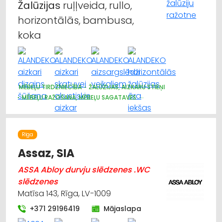
Žalūzijas
ruļļveida, rullo,
horizontālās, bambusa,
koka
MĒBEĻU TIRDZNIECĪBA
ŽALŪZIJAS, AIZKARU STIEŅI
MĒBEĻU RAŽOŠANA, MĒBEĻU SAGATAVES
AUDUMU UN AIZKARU TIRDZNIECĪBA
DIZAINS UN INTERJERS; PRIEKŠMETI UN PAKALPOJUMI
MARKĪZES
TRAUKI
APGAISMES TEHNIKAS TIRDZNIECĪBA
Rīga
SUVENĪRI, DĀVANAS
Assaz, SIA
ASSA Abloy durvju slēdzenes .WC
slēdzenes
Matīsa 143, Rīga, LV-1009
+371 29196419
Mājaslapa