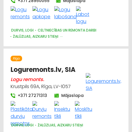
+371 28950055
Mājaslapa
DURVIS, LOGI
CELTNIECĪBAS UN REMONTA DARBI
ŽALŪZIJAS, AIZKARU STIEŅI
DIZAINS UN INTERJERS; PRIEKŠMETI UN PAKALPOJUMI
APDARES DARBI
MĒBEĻU FURNITŪRA
BŪVMATERIĀLU, BŪVKONSTRUKCIJU TIRDZNIECĪBA
Rīga
BŪVMATERIĀLU, BŪVKONSTRUKCIJU VAIRUMTIRDZNIECĪBA
APDARES MATERIĀLI: TIRDZNIECĪBA
ATSLĒGAS, SLĒDZENES
Loguremonts.lv, SIA
Logu remonts.
Krustpils 69A, Rīga, LV-1057
+371 27271313
Mājaslapa
DURVIS, LOGI
ŽALŪZIJAS, AIZKARU STIEŅI