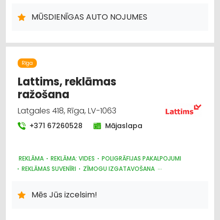
ŽALŪZIJAS, AIZKARU STIEŅI
DĀRZA TEHNIKA UN INVENTĀRS
BŪVMATERIĀLU, BŪVKONSTRUKCIJU TIRDZNIECĪBA
MŪSDIENĪGAS AUTO NOJUMES
Rīga
Lattims, reklāmas
ražošana
Latgales 418, Rīga, LV-1063
+371 67260528
Mājaslapa
REKLĀMA
REKLĀMA: VIDES
POLIGRĀFIJAS PAKALPOJUMI
REKLĀMAS SUVENĪRI
ZĪMOGU IZGATAVOŠANA
IEPAKOJUMS, IESAIŅOŠANA
Mēs Jūs izcelsim!