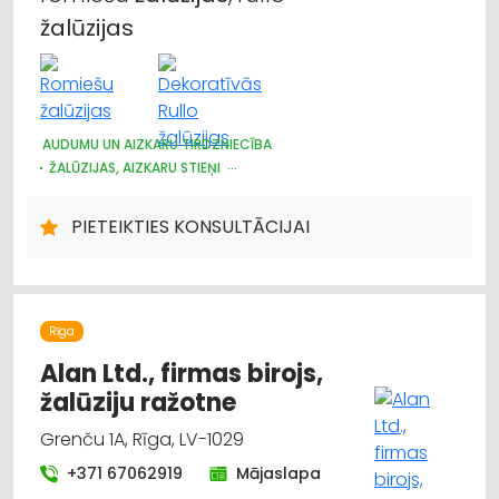
žalūzijas
AUDUMU UN AIZKARU TIRDZNIECĪBA
ŽALŪZIJAS, AIZKARU STIEŅI
DIZAINS UN INTERJERS; PRIEKŠMETI UN PAKALPOJUMI
PIETEIKTIES KONSULTĀCIJAI
Rīga
Alan Ltd., firmas birojs,
žalūziju ražotne
Grenču 1A, Rīga, LV-1029
+371 67062919
Mājaslapa