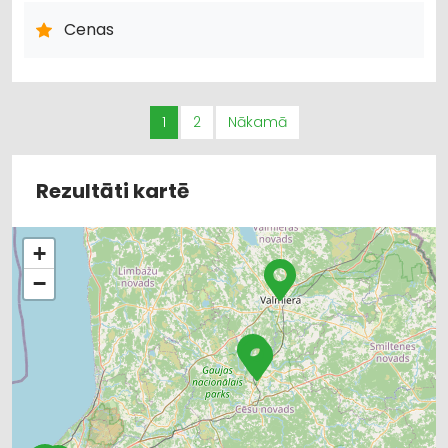
Cenas
1
2
Nākamā
Rezultāti kartē
+
−