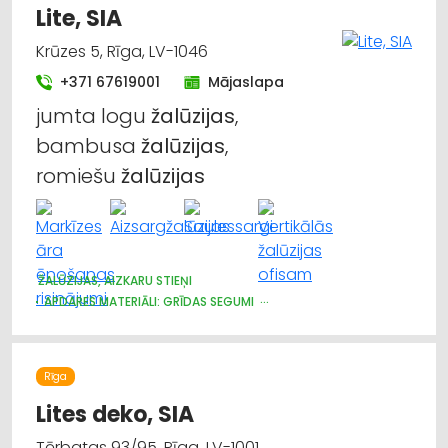
Lite, SIA
Krūzes 5, Rīga, LV-1046
+371 67619001
Mājaslapa
jumta logu
žalūzijas
,
bambusa
žalūzijas
,
romiešu
žalūzijas
ŽALŪZIJAS, AIZKARU STIEŅI
APDARES MATERIĀLI: GRĪDAS SEGUMI
AUDUMU UN AIZKARU TIRDZNIECĪBA
Rīga
Lites deko, SIA
Tērbatas 93/95, Rīga, LV-1001