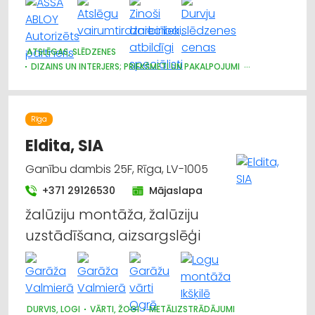
ATSLĒGAS, SLĒDZENES
DIZAINS UN INTERJERS; PRIEKŠMETI UN PAKALPOJUMI
DURVIS, LOGI
APDARES DARBI
MĒBEĻU FURNITŪRA
ŽALŪZIJAS, AIZKARU STIEŅI
BŪVMATERIĀLU, BŪVKONSTRUKCIJU TIRDZNIECĪBA
Rīga
BŪVMATERIĀLU, BŪVKONSTRUKCIJU VAIRUMTIRDZNIECĪBA
APDARES MATERIĀLI: TIRDZNIECĪBA
Eldita, SIA
CELTNIECĪBAS UN REMONTA DARBI
Ganību dambis 25F, Rīga, LV-1005
APDARES MATERIĀLI: GRĪDAS SEGUMI
MĒBEĻU RAŽOŠANA, MĒBEĻU SAGATAVES
+371 29126530
Mājaslapa
žalūziju montāža, žalūziju
uzstādīšana, aizsargslēģi
DURVIS, LOGI
VĀRTI, ŽOGI
METĀLIZSTRĀDĀJUMI