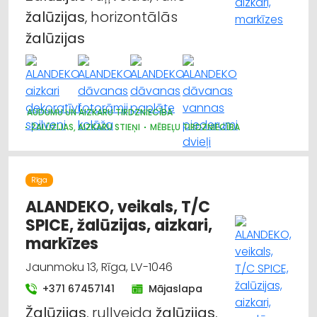
žalūzijas
, horizontālās
žalūzijas
AUDUMU UN AIZKARU TIRDZNIECĪBA
ŽALŪZIJAS, AIZKARU STIEŅI
MĒBEĻU TIRDZNIECĪBA
DIZAINS UN INTERJERS; PRIEKŠMETI UN PAKALPOJUMI
MARKĪZES
TRAUKI
APGAISMES TEHNIKAS TIRDZNIECĪBA
SUVENĪRI, DĀVANAS
Rīga
ALANDEKO, veikals, T/C
SPICE, žalūzijas, aizkari,
markīzes
Jaunmoku 13, Rīga, LV-1046
+371 67457141
Mājaslapa
Žalūzijas
, ruļļveida
žalūzijas
,