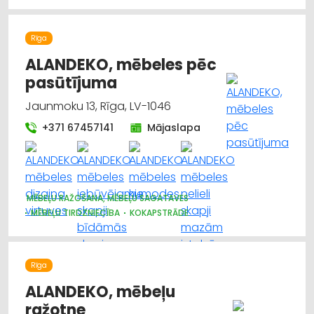
Rīga
ALANDEKO, mēbeles pēc
pasūtījuma
Jaunmoku 13, Rīga, LV-1046
+371 67457141
Mājaslapa
MĒBEĻU RAŽOŠANA, MĒBEĻU SAGATAVES
MĒBEĻU TIRDZNIECĪBA
KOKAPSTRĀDE
Rīga
ALANDEKO, mēbeļu
ražotne