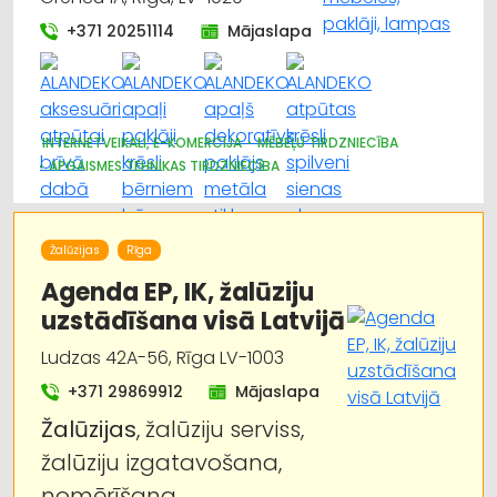
+371 20251114
Mājaslapa
INTERNETVEIKALI, E-KOMERCIJA
MĒBEĻU TIRDZNIECĪBA
APGAISMES TEHNIKAS TIRDZNIECĪBA
PAKLĀJI, PAKLĀJU SERVISS
DIZAINS UN INTERJERS; PRIEKŠMETI UN PAKALPOJUMI
TRAUKI
TEKSTILIZSTRĀDĀJUMU TIRDZNIECĪBA
Žalūzijas
Rīga
GULTAS VEĻA UN PIEDERUMI
PULKSTEŅU TIRDZNIECĪBA
SUVENĪRI, DĀVANAS
Agenda EP, IK, žalūziju
uzstādīšana visā Latvijā
Ludzas 42A-56, Rīga LV-1003
+371 29869912
Mājaslapa
Žalūzijas
, žalūziju serviss,
žalūziju izgatavošana,
nomērīšana