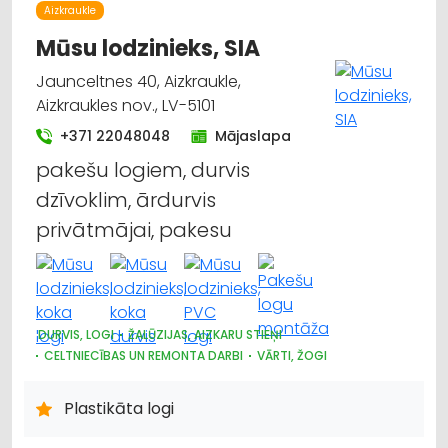
Aizkraukle
Mūsu lodzinieks, SIA
Jaunceltnes 40, Aizkraukle,
Aizkraukles nov., LV-5101
+371 22048048
Mājaslapa
pakešu logiem, durvis
dzīvoklim, ārdurvis
privātmājai, pakesu
DURVIS, LOGI
ŽALŪZIJAS, AIZKARU STIEŅI
CELTNIECĪBAS UN REMONTA DARBI
VĀRTI, ŽOGI
Plastikāta logi