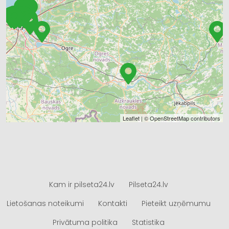
Leaflet
| ©
OpenStreetMap
contributors
Kam ir pilseta24.lv
Pilseta24.lv
Lietošanas noteikumi
Kontakti
Pieteikt uzņēmumu
Privātuma politika
Statistika