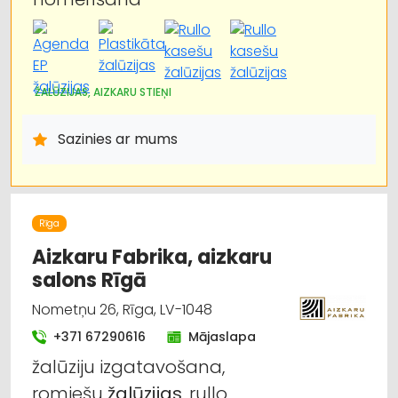
ŽALŪZIJAS, AIZKARU STIEŅI
Sazinies ar mums
Rīga
Aizkaru Fabrika, aizkaru
salons Rīgā
Nometņu 26, Rīga, LV-1048
+371 67290616
Mājaslapa
žalūziju izgatavošana,
romiešu
žalūzijas
, rullo