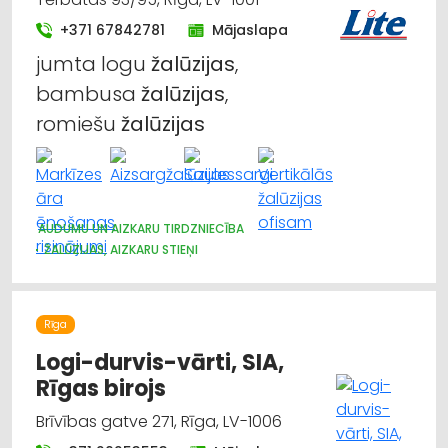
+371 67842781
Mājaslapa
jumta logu
žalūzijas
,
bambusa
žalūzijas
,
romiešu
žalūzijas
AUDUMU UN AIZKARU TIRDZNIECĪBA
ŽALŪZIJAS, AIZKARU STIEŅI
Rīga
Logi-durvis-vārti, SIA,
Rīgas birojs
Brīvības gatve 271, Rīga, LV-1006