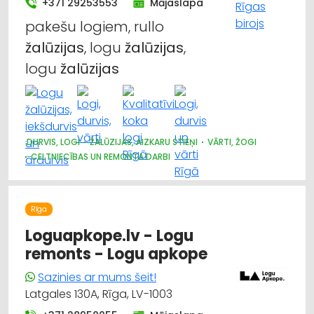
+371 29253553
Mājaslapa
pakešu logiem, rullo
žalūzijas
, logu
žalūzijas
,
logu
žalūzijas
DURVIS, LOGI
ŽALŪZIJAS, AIZKARU STIEŅI
VĀRTI, ŽOGI
CELTNIECĪBAS UN REMONTA DARBI
Rīga
Loguapkope.lv - Logu
remonts - Logu apkope
Sazinies ar mums šeit!
Latgales 130A, Rīga, LV-1003