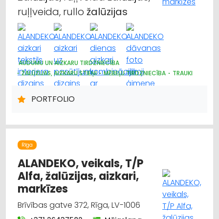
ruļļveida, rullo
žalūzijas
AUDUMU UN AIZKARU TIRDZNIECĪBA
ŽALŪZIJAS, AIZKARU STIEŅI
MĒBEĻU TIRDZNIECĪBA
TRAUKI
MARKĪZES
DIZAINS UN INTERJERS; PRIEKŠMETI UN PAKALPOJUMI
PORTFOLIO
APGAISMES TEHNIKAS TIRDZNIECĪBA
SUVENĪRI, DĀVANAS
PAKLĀJI, PAKLĀJU SERVISS
Rīga
ALANDEKO, veikals, T/P
Alfa, žalūzijas, aizkari,
markīzes
Brīvības gatve 372, Rīga, LV-1006